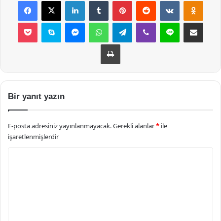
Facebook
X
LinkedIn
Tumblr
Pinterest
Reddit
VKontakte
Odnok
Pocket
Skype
Messenger
WhatsApp
Telegram
Viber
Line
E-Posta ile payla
Yazdır
Bir yanıt yazın
E-posta adresiniz yayınlanmayacak.
Gerekli alanlar
*
ile
işaretlenmişlerdir
Y
o
r
u
m