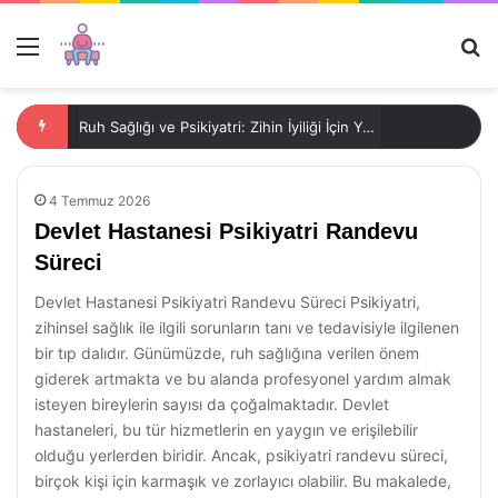
Menü
Ar
Ruh Sağlığı ve Psikiyatri: Zihin İyiliği İçin Yeni Yaklaşımlar
4 Temmuz 2026
Devlet Hastanesi Psikiyatri Randevu
Süreci
Devlet Hastanesi Psikiyatri Randevu Süreci Psikiyatri,
zihinsel sağlık ile ilgili sorunların tanı ve tedavisiyle ilgilenen
bir tıp dalıdır. Günümüzde, ruh sağlığına verilen önem
giderek artmakta ve bu alanda profesyonel yardım almak
isteyen bireylerin sayısı da çoğalmaktadır. Devlet
hastaneleri, bu tür hizmetlerin en yaygın ve erişilebilir
olduğu yerlerden biridir. Ancak, psikiyatri randevu süreci,
birçok kişi için karmaşık ve zorlayıcı olabilir. Bu makalede,