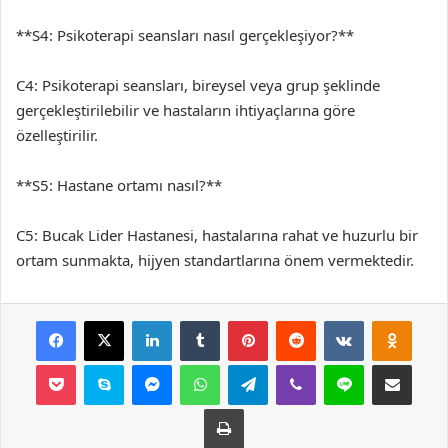
**S4: Psikoterapi seansları nasıl gerçekleşiyor?**
C4: Psikoterapi seansları, bireysel veya grup şeklinde
gerçekleştirilebilir ve hastaların ihtiyaçlarına göre
özelleştirilir.
**S5: Hastane ortamı nasıl?**
C5: Bucak Lider Hastanesi, hastalarına rahat ve huzurlu bir
ortam sunmakta, hijyen standartlarına önem vermektedir.
Facebook
X
LinkedIn
Tumblr
Pinterest
Reddit
VKontakte
Odnok
Pocket
Skype
Messenger
WhatsApp
Telegram
Viber
Line
E-Posta ile payla
Yazdır