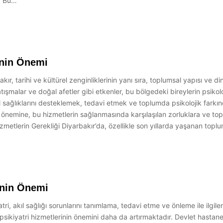
r. Bu…
inin Önemi
ır, tarihi ve kültürel zenginliklerinin yanı sıra, toplumsal yapısı ve di
şmalar ve doğal afetler gibi etkenler, bu bölgedeki bireylerin psikoloj
al sağlıklarını desteklemek, tedavi etmek ve toplumda psikolojik fark
 önemine, bu hizmetlerin sağlanmasında karşılaşılan zorluklara ve topl
zmetlerin Gerekliği Diyarbakır’da, özellikle son yıllarda yaşanan toplu
inin Önemi
ri, akıl sağlığı sorunlarını tanımlama, tedavi etme ve önleme ile ilgile
i, psikiyatri hizmetlerinin önemini daha da artırmaktadır. Devlet hastan