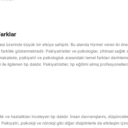
Farklar
tesi üzerinde büyük bir etkiye sahiptir. Bu alanda hizmet veren iki öneml
 farklılık göstermektedir. Psikiyatristler ve psikologlar, zihinsel sağl
 makalede, psikiyatri ve psikologluk arasındaki temel farkları derinleme
ile ilgilenen tıp dalıdır. Psikiyatristler, tıp eğitimi almış profesyonellerd
sağlık ve hastalıkları inceleyen tıp dalıdır. İnsan davranışlarını, düşünc
kiyatri, psikoloji ve nöroloji gibi diğer disiplinlerle de etkileşim içi