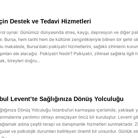
 İçin Destek ve Tedavi Hizmetleri
bir rol oynar. Günümüz dünyasında stres, kaygı, depresyon ve diğer psiki
. Bursa, hem tarihi hem de kültürel zenginlikleriyle bilinen bir şehir o
u makalede, Bursa’daki psikiyatri hizmetlerini, sağlıklı zihinlerin ko
mları ele alacağız. Psikiyatri Nedir? Psikiyatri, zihinsel sağlıkla ilgili
arak, bireyleri doğru…
nbul Levent’te Sağlığınıza Dönüş Yolculuğu
lığınıza Dönüş Yolculuğu İstanbul’un karmaşası içerisinde, yaklaşık y
kazanmalarına yardımcı olmayı amaçlayan öncü bir kuruluştur. Levent
 sağlamak adına çeşitli terapi ve danışmanlık hizmetleri sunmaktadır. 
usal ve psikolojik durumları belirleyen önemli bir unsurdur. Günlük stres