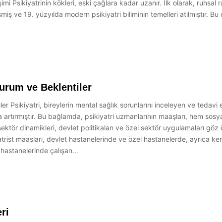
imi Psikiyatrinin kökleri, eski çağlara kadar uzanır. İlk olarak, ruhsal ra
iş ve 19. yüzyılda modern psikiyatri biliminin temelleri atılmıştır. B
Durum ve Beklentiler
r Psikiyatri, bireylerin mental sağlık sorunlarını inceleyen ve tedavi e
 da artırmıştır. Bu bağlamda, psikiyatri uzmanlarının maaşları, hem so
, sektör dinamikleri, devlet politikaları ve özel sektör uygulamaları gö
iyatrist maaşları, devlet hastanelerinde ve özel hastanelerde, ayrıca
 hastanelerinde çalışan…
eri