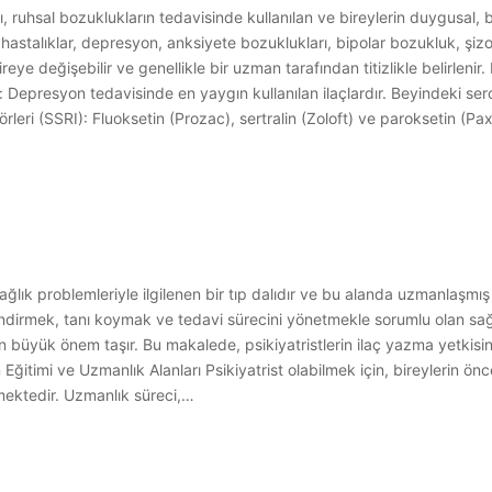
açları, ruhsal bozuklukların tedavisinde kullanılan ve bireylerin duygusal
 hastalıklar, depresyon, anksiyete bozuklukları, bipolar bozukluk, şizo
eye değişebilir ve genellikle bir uzman tarafından titizlikle belirlenir. Ps
r: Depresyon tedavisinde en yaygın kullanılan ilaçlardır. Beyindeki ser
itörleri (SSRI): Fluoksetin (Prozac), sertralin (Zoloft) ve paroksetin (Pax
 sağlık problemleriyle ilgilenen bir tıp dalıdır ve bu alanda uzmanlaşmış 
lendirmek, tanı koymak ve tedavi sürecini yönetmekle sorumlu olan sağlı
büyük önem taşır. Bu makalede, psikiyatristlerin ilaç yazma yetkisini, 
n Eğitimi ve Uzmanlık Alanları Psikiyatrist olabilmek için, bireylerin ö
kmektedir. Uzmanlık süreci,…