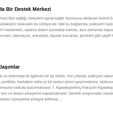
da Bir Destek Merkezi
kezi Ruh sağlığı, bireylerin genel sağlık durumunu etkileyen önemli bi
alıkların tedavisini de ciddiye alır. İşte bu bağlamda, psikiyatri hasta
iyatri hastaneleri, sadece tedavi sunmakla kalmaz, aynı zamanda kapsam
nları, depresyon, anksiyete, bipolar bozukluk, şizofreni gibi çeşitli ha
klaşımlar
isi ve önlenmesi ile ilgilenen bir tıp dalıdır. Son yıllarda, psikiyatri a
yenilikler, hastaların daha iyi bir tedavi süreci geçirmelerine, tedav
mesine katkıda bulunmaktadır. 1. Kişiselleştirilmiş Psikiyatri Kişiselleşti
tanı ve tedavi süreçlerini kapsamaktadır. Genetik araştırmalar, hastalıkl
n tedavi süreçlerine entegre edilmesi,…