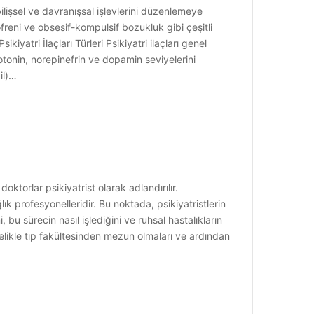
, bilişsel ve davranışsal işlevlerini düzenlemeye
freni ve obsesif-kompulsif bozukluk gibi çeşitli
ikiyatri İlaçları Türleri Psikiyatri ilaçları genel
otonin, norepinefrin ve dopamin seviyelerini
il)…
doktorlar psikiyatrist olarak adlandırılır.
k profesyonelleridir. Bu noktada, psikiyatristlerin
bu sürecin nasıl işlediğini ve ruhsal hastalıkların
ncelikle tıp fakültesinden mezun olmaları ve ardından