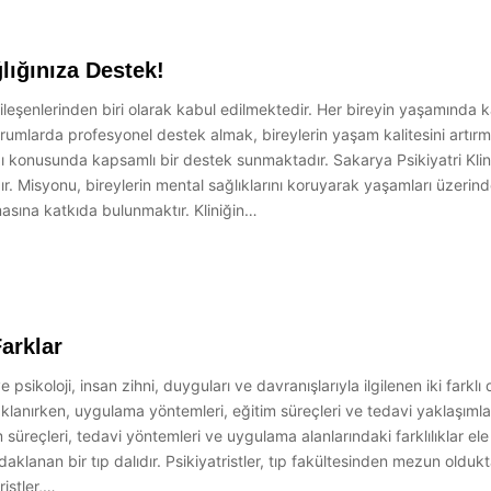
lığınıza Destek!
ileşenlerinden biri olarak kabul edilmektedir. Her bireyin yaşamında k
durumlarda profesyonel destek almak, bireylerin yaşam kalitesini artırma
ı konusunda kapsamlı bir destek sunmaktadır. Sakarya Psikiyatri Kliniğ
dır. Misyonu, bireylerin mental sağlıklarını koruyarak yaşamları üzerin
masına katkıda bulunmaktır. Kliniğin…
Farklar
e psikoloji, insan zihni, duyguları ve davranışlarıyla ilgilenen iki farklı 
aklanırken, uygulama yöntemleri, eğitim süreçleri ve tedavi yaklaşımları
 süreçleri, tedavi yöntemleri ve uygulama alanlarındaki farklılıklar ele a
daklanan bir tıp dalıdır. Psikiyatristler, tıp fakültesinden mezun old
ristler,…