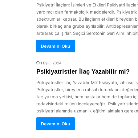
Psikiyatri İlaçları: İsimleri ve Etkileri Psikiyatri il
yardımcı olan farmakolojik maddelerdir. Psikiyatrik
spektrumları kapsar. Bu ilaçların etkileri bireyden bir
olarak birkaç ana gruba ayrılabilir: Antidepresanla
artırarak çalışırlar. Seçici Serotonin Geri Alım İnhib
Devamını Oku
1 Eylül 2024
Psikiyatristler İlaç Yazabilir mi?
Psikiyatristler İlaç Yazabilir Mi? Psikiyatri, zihinsel
Psikiyatristler, bireylerin ruhsal durumlarını değer
ilaç yazma yetkisi, hem hastalar hem de toplum için 
tedavisindeki rolünü inceleyeceğiz. Psikiyatristleri
psikiyatri alanında uzmanlık eğitimi almaları gere
Devamını Oku