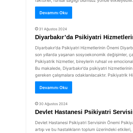
faktörler, ruhsal sağlığı olumsuz yönde etkileyebili
Devamını Oku
31 Ağustos 2024
Diyarbakır’da Psikiyatri Hizmetler
Diyarbakır’da Psikiyatri Hizmetlerinin Önemi Diyarbak
son yıllarda yaşanan sosyoekonomik değişimler, çatı
Psikiyatrik hizmetler, bireylerin ruhsal ve emocion
Bu makalede, Diyarbakır’da psikiyatri hizmetlerinin
gereken çalışmalara odaklanılacaktır. Psikiyatrik Hi
Devamını Oku
30 Ağustos 2024
Devlet Hastanesi Psikiyatri Servis
Devlet Hastanesi Psikiyatri Servisinin Önemi Psikiyat
artışı ve bu hastalıkların toplum üzerindeki etkiler