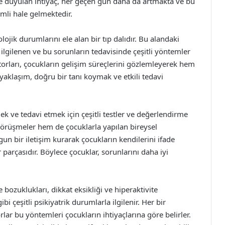
ne duyulan ihtiyaç, her geçen gün daha da artmakta ve bu
mli hale gelmektedir.
lojik durumlarını ele alan bir tıp dalıdır. Bu alandaki
e ilgilenen ve bu sorunların tedavisinde çeşitli yöntemler
torları, çocukların gelişim süreçlerini gözlemleyerek hem
u yaklaşım, doğru bir tanı koymak ve etkili tedavi
ek ve tedavi etmek için çeşitli testler ve değerlendirme
 görüşmeler hem de çocuklarla yapılan bireysel
gun bir iletişim kurarak çocukların kendilerini ifade
parçasıdır. Böylece çocuklar, sorunlarını daha iyi
 bozuklukları, dikkat eksikliği ve hiperaktivite
çeşitli psikiyatrik durumlarla ilgilenir. Her bir
ar bu yöntemleri çocukların ihtiyaçlarına göre belirler.