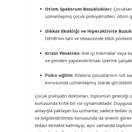
Otizm Spektrum Bozuklukları:
Çocukların
uzmanlaşmış çocuk psikiyatristleri, otizm gib
Dikkat Eksikliği ve Hiperaktivite Bozu
DEHB’nin tanı ve tedavisinde etkili yönteml
Krizin Yönetimi:
Aile içi travmalar veya k
ve yeniden yapılandırılması üzerine çalışabil
Psiko-eğitim:
Ailelere çocuklarının ruh sağ
konusunda uzmanlaşmış olarak görülebilir
Çocuk psikiyatri doktorları, toplumun geleceği o
konusunda kritik bir rol oynamaktadır. Duygusal v
anlayışla yaklaşan bu uzmanlar, sadece tedavi sü
ve bilgilendirilmesi konusunda da önemli görevle
tedavi etmekle kalmayıp, aynı zamanda toplumu 