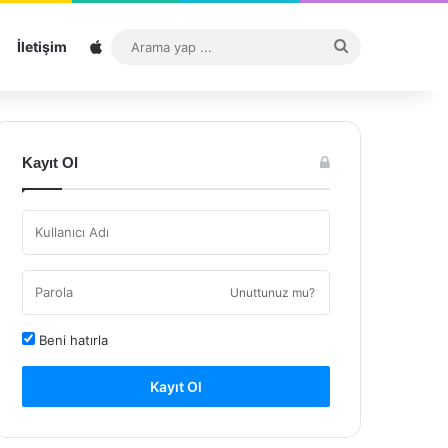
Sitemap
Arama
İletişim
yap
...
Kayıt Ol
Unuttunuz mu?
Beni hatırla
Kayıt Ol