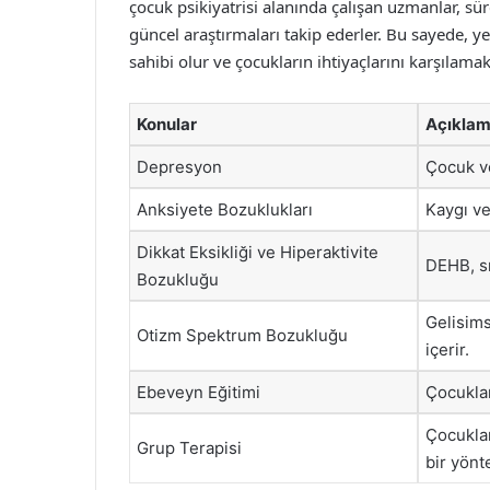
çocuk psikiyatrisi alanında çalışan uzmanlar, süre
güncel araştırmaları takip ederler. Bu sayede, y
sahibi olur ve çocukların ihtiyaçlarını karşılamak
Konular
Açıkla
Depresyon
Çocuk ve
Anksiyete Bozuklukları
Kaygı ve 
Dikkat Eksikliği ve Hiperaktivite
DEHB, s
Bozukluğu
Gelisims
Otizm Spektrum Bozukluğu
içerir.
Ebeveyn Eğitimi
Çocuklar
Çocuklar
Grup Terapisi
bir yönt