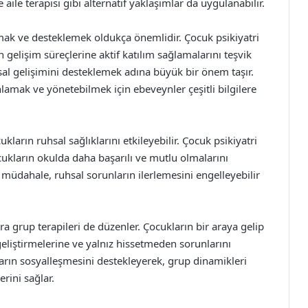
 aile terapisi gibi alternatif yaklaşımlar da uygulanabilir.
umak ve desteklemek oldukça önemlidir. Çocuk psikiyatri
n gelişim süreçlerine aktif katılım sağlamalarını teşvik
sal gelişimini desteklemek adına büyük bir önem taşır.
lamak ve yönetebilmek için ebeveynler çeşitli bilgilere
ların ruhsal sağlıklarını etkileyebilir. Çocuk psikiyatri
ocukların okulda daha başarılı ve mutlu olmalarını
en müdahale, ruhsal sorunların ilerlemesini engelleyebilir
ra grup terapileri de düzenler. Çocukların bir araya gelip
geliştirmelerine ve yalnız hissetmeden sorunlarını
ların sosyalleşmesini destekleyerek, grup dinamikleri
rini sağlar.