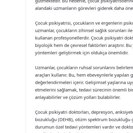
gütmektedir. Bu nedenle, çocuk psikiyatristleri
alandaki uzmanların görevleri giderek daha öne
Çocuk psikiyatrisi, çocukların ve ergenlerin psiko
uzmanlar, çocukların zihinsel sağlık sorunları il
kullanan profesyonellerdir. Çocuk psikiyatri dok
biyolojik hem de çevresel faktörleri araştırır. B
yöntemleri geliştirmek için oldukça önemlidir.
Uzmanlar, çocukların ruhsal sorunlarını belirlem
araçları kullanır. Bu, hem ebeveynlerle yapılan
değerlendirmeleri içerir. Gelişimsel yaşlarına uy
etmelerini sağlamak, tedavi sürecinin önemli bir 
anlayabilirler ve çözüm yolları bulabilirler.
Çocuk psikiyatri doktorları, depresyon, anksiyete
bozukluğu (DEHB), otizm spektrum bozukluğu gibi 
durumun özel tedavi yöntemleri vardır ve doktorl