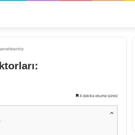
manrehberiniz
torları:
4 dakika okuma süresi
z