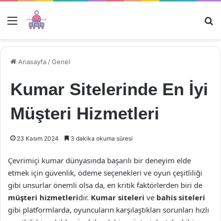
Menü
Ar
Anasayfa
/
Genel
Kumar Sitelerinde En İyi
Müşteri Hizmetleri
23 Kasım 2024
3 dakika okuma süresi
Çevrimiçi kumar dünyasında başarılı bir deneyim elde
etmek için güvenlik, ödeme seçenekleri ve oyun çeşitliliği
gibi unsurlar önemli olsa da, en kritik faktörlerden biri de
müşteri hizmetleri
dir.
Kumar siteleri
ve
bahis siteleri
gibi platformlarda, oyuncuların karşılaştıkları sorunları hızlı