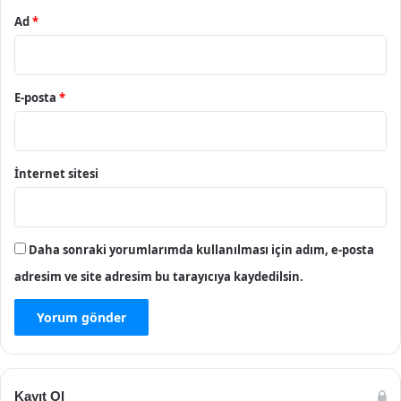
Ad
*
E-posta
*
İnternet sitesi
Daha sonraki yorumlarımda kullanılması için adım, e-posta
adresim ve site adresim bu tarayıcıya kaydedilsin.
Kayıt Ol