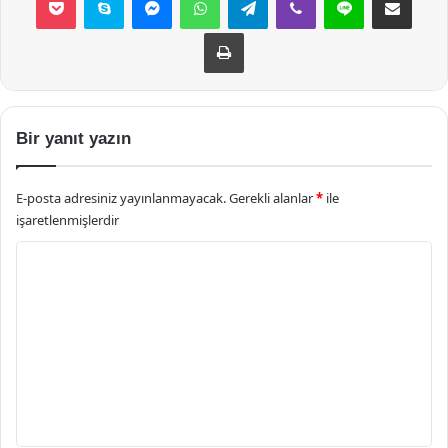
Yazdır
Bir yanıt yazın
E-posta adresiniz yayınlanmayacak.
Gerekli alanlar
*
ile
işaretlenmişlerdir
Y
o
r
u
m
*