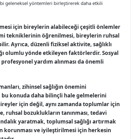
ibi geleneksel yöntemleri birleştirerek daha etkili
mesi için bireylerin alabileceği çeşitli önlemler
mi tekniklerinin öğrenilmesi, bireylerin ruhsal
r. Ayrıca, düzenli fiziksel aktivite, sağlıklı
ığı olumlu yönde etkileyen faktörlerdir. Sosyal
e profesyonel yardım alınması da önemli
manları, zihinsel sağlığın önemini
 bu konuda daha bilinçli hale gelmelerini
ireyler için değil, aynı zamanda toplumlar için
e, ruhsal bozuklukların tanınması, tedavi
ndalık yaratmak, toplumsal sağlığı artırmak
ın korunması ve iyileştirilmesi için herkesin
tadır.