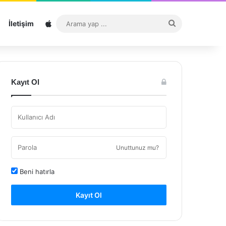
Sitemap
Arama
İletişim
yap
...
Kayıt Ol
Unuttunuz mu?
Beni hatırla
Kayıt Ol