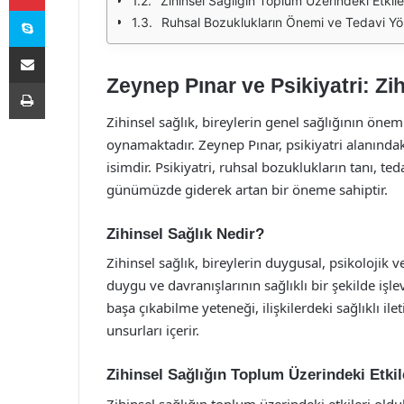
Zihinsel Sağlığın Toplum Üzerindeki Etkile
Skype
Ruhsal Bozuklukların Önemi ve Tedavi Yö
E-Posta ile paylaş
Zeynep Pınar ve Psikiyatri: Zi
Yazdır
Zihinsel sağlık, bireylerin genel sağlığının önemli
oynamaktadır. Zeynep Pınar, psikiyatri alanınd
isimdir. Psikiyatri, ruhsal bozuklukların tanı, t
günümüzde giderek artan bir öneme sahiptir.
Zihinsel Sağlık Nedir?
Zihinsel sağlık, bireylerin duygusal, psikolojik ve 
duygu ve davranışlarının sağlıklı bir şekilde işlev
başa çıkabilme yeteneği, ilişkilerdeki sağlıklı il
unsurları içerir.
Zihinsel Sağlığın Toplum Üzerindeki Etkil
Zihinsel sağlığın toplum üzerindeki etkileri olduk