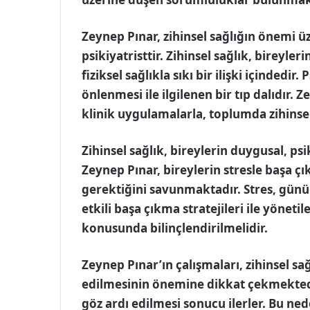
Zeynep Pınar, zihinsel sağlığın önemi ü
psikiyatristtir. Zihinsel sağlık, bireyler
fiziksel sağlıkla sıkı bir ilişki içindedir.
önlenmesi ile ilgilenen bir tıp dalıdır. 
klinik uygulamalarla, toplumda zihinse
Zihinsel sağlık, bireylerin duygusal, psikol
Zeynep Pınar, bireylerin stresle başa çı
gerektiğini savunmaktadır. Stres, günü
etkili başa çıkma stratejileri ile yönetil
konusunda bilinçlendirilmelidir.
Zeynep Pınar’ın çalışmaları, zihinsel sa
edilmesinin önemine dikkat çekmektedir. 
göz ardı edilmesi sonucu ilerler. Bu ned