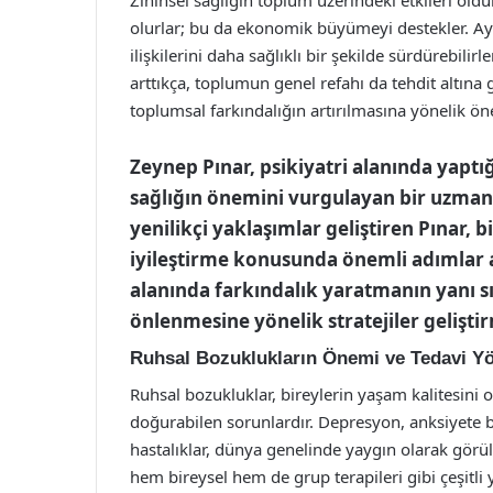
olurlar; bu da ekonomik büyümeyi destekler. Ayrıc
ilişkilerini daha sağlıklı bir şekilde sürdürebilir
arttıkça, toplumun genel refahı da tehdit altına
toplumsal farkındalığın artırılmasına yönelik ön
Zeynep Pınar, psikiyatri alanında yaptı
sağlığın önemini vurgulayan bir uzmandı
yenilikçi yaklaşımlar geliştiren Pınar, b
iyileştirme konusunda önemli adımlar a
alanında farkındalık yaratmanın yanı sı
önlenmesine yönelik stratejiler gelişti
Ruhsal Bozuklukların Önemi ve Tedavi Y
Ruhsal bozukluklar, bireylerin yaşam kalitesini 
doğurabilen sorunlardır. Depresyon, anksiyete bo
hastalıklar, dünya genelinde yaygın olarak görül
hem bireysel hem de grup terapileri gibi çeşitli