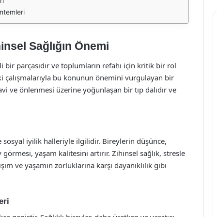
ri
ntemleri
hinsel Sağlığın Önemi
 bir parçasıdır ve toplumların refahı için kritik bir rol
aki çalışmalarıyla bu konunun önemini vurgulayan bir
edavi ve önlenmesi üzerine yoğunlaşan bir tıp dalıdır ve
sosyal iyilik halleriyle ilgilidir. Bireylerin düşünce,
 görmesi, yaşam kalitesini artırır. Zihinsel sağlık, stresle
etişim ve yaşamın zorluklarına karşı dayanıklılık gibi
eri
ça geniştir. Sağlıklı bireyler, daha üretken ve yaratıcı