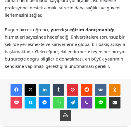
zaman hem de maddi kayıplara yol açabilir. Bu nedenle
profesyonel destek almak, sürecin daha sağlıklı ve güvenli
ilerlemesini sağlar.
Bugün birçok öğrenci,
yurtdışı eğitim danışmanlığı
hizmetleri sayesinde hedeflediği üniversitelere sorunsuz bir
şekilde yerleşmekte ve kariyerlerine global bir bakış açısıyla
başlamaktadır. Geleceğini şekillendirmek isteyen her bireyin
bu süreçte doğru bilgilerle donatılması, en büyük yatırımın
kendisine yapılması gerektiğini unutmaması gerekir.
Facebook
X
LinkedIn
Tumblr
Pinterest
Reddit
VKontakte
Odnok
Pocket
Skype
Messenger
WhatsApp
Telegram
Viber
Line
E-Posta ile payla
Yazdır