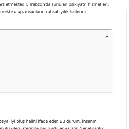
rz etmektedir. Trabzon’da sunulan psikiyatri hizmetleri,
mekte olup, insanların ruhsal iyilik hallerini
osyal iyi oluş halini ifade eder. Bu durum, insanın
ilişkileri üzerinde derin etkiler yaratır. Genel sağlık