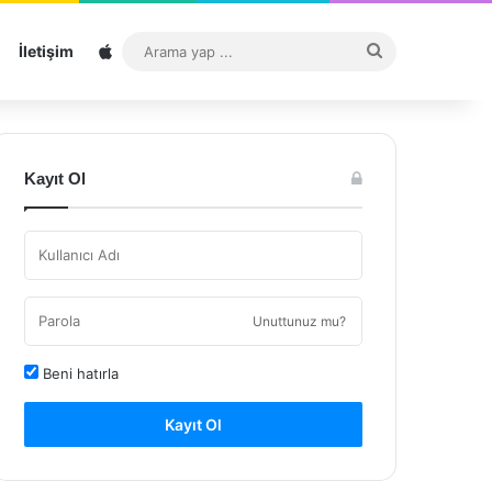
Sitemap
Arama
İletişim
yap
...
Kayıt Ol
Unuttunuz mu?
Beni hatırla
Kayıt Ol