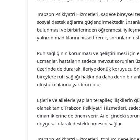
Trabzon Psikiyatri Hizmetleri, sadece bireysel t
sosyal destek ağlarını güçlendirmektedir. İnsan
bulunması ve birbirlerinden öğrenmesi, iyileşme s
yalnız olmadıklarını hissettirerek, sorunların 
Ruh sağlığının korunması ve geliştirilmesi için
uzmanlar, hastaların sadece mevcut sorunları üze
üzerinde de durarak, ileriye dönük koruyucu önl
bireylere ruh sağlığı hakkında daha derin bir anl
oluşturmalarına yardımcı olur.
Eşlerle ve ailelerle yapılan terapiler, ilişkilerin 
olanak tanır. Trabzon Psikiyatri Hizmetleri, sade
dinamiklerine de önem verir. Aile içindeki sorunl
duygusal olarak desteklenmesini sağlar.
Trabzon Psikiyatri Hizmetleri, toplum genelinde r