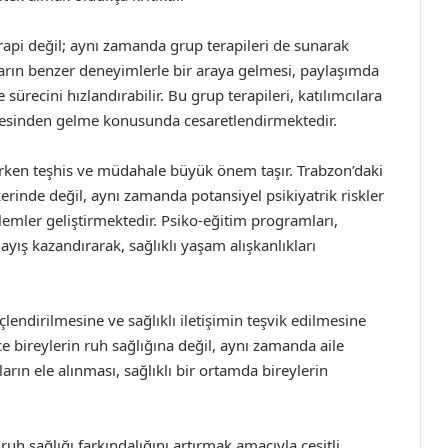
erapi değil; aynı zamanda grup terapileri de sunarak
ların benzer deneyimlerle bir araya gelmesi, paylaşımda
ürecini hızlandırabilir. Bu grup terapileri, katılımcılara
üstesinden gelme konusunda cesaretlendirmektedir.
 erken teşhis ve müdahale büyük önem taşır. Trabzon’daki
rinde değil, aynı zamanda potansiyel psikiyatrik riskler
emler geliştirmektedir. Psiko-eğitim programları,
ayış kazandırarak, sağlıklı yaşam alışkanlıkları
güçlendirilmesine ve sağlıklı iletişimin teşvik edilmesine
ce bireylerin ruh sağlığına değil, aynı zamanda aile
arın ele alınması, sağlıklı bir ortamda bireylerin
uh sağlığı farkındalığını artırmak amacıyla çeşitli