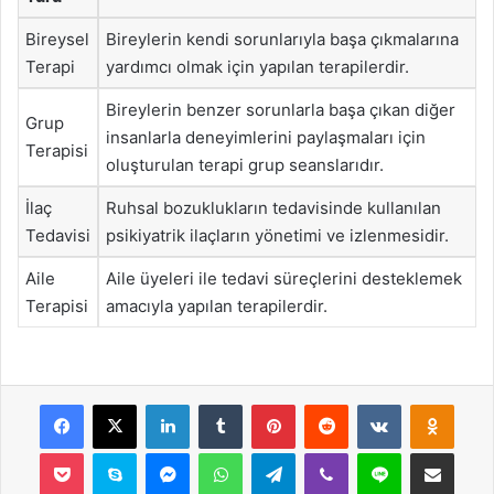
Bireysel
Bireylerin kendi sorunlarıyla başa çıkmalarına
Terapi
yardımcı olmak için yapılan terapilerdir.
Bireylerin benzer sorunlarla başa çıkan diğer
Grup
insanlarla deneyimlerini paylaşmaları için
Terapisi
oluşturulan terapi grup seanslarıdır.
İlaç
Ruhsal bozuklukların tedavisinde kullanılan
Tedavisi
psikiyatrik ilaçların yönetimi ve izlenmesidir.
Aile
Aile üyeleri ile tedavi süreçlerini desteklemek
Terapisi
amacıyla yapılan terapilerdir.
Facebook
X
LinkedIn
Tumblr
Pinterest
Reddit
VKontakte
Odnok
Pocket
Skype
Messenger
WhatsApp
Telegram
Viber
Line
E-Posta ile payla