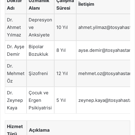
Doktor
Uzmanlık
Çalışma
İletişim
Adı
Alanı
Süresi
Dr.
Depresyon
Ahmet
ve
10 Yıl
ahmet.yilmaz@tosyahastan
Yılmaz
Anksiyete
Dr. Ayşe
Bipolar
8 Yıl
ayse.demir@tosyahastanes
Demir
Bozukluk
Dr.
Mehmet
Şizofreni
12 Yıl
mehmet.oz@tosyahastanes
Öz
Dr.
Çocuk ve
Zeynep
Ergen
5 Yıl
zeynep.kaya@tosyahastane
Kaya
Psikiyatrisi
Hizmet
Açıklama
Türü