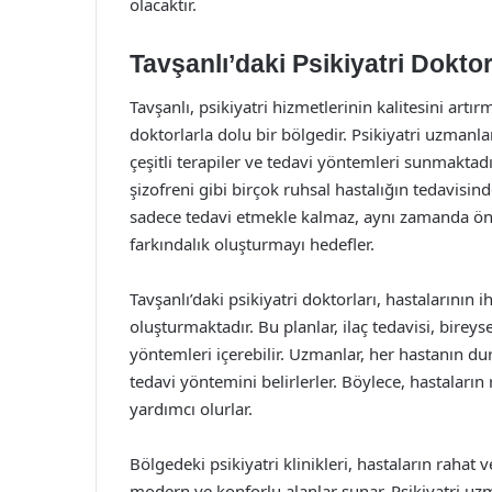
olacaktır.
Tavşanlı’daki Psikiyatri Dokto
Tavşanlı, psikiyatri hizmetlerinin kalitesini art
doktorlarla dolu bir bölgedir. Psikiyatri uzmanla
çeşitli terapiler ve tedavi yöntemleri sunmaktad
şizofreni gibi birçok ruhsal hastalığın tedavisin
sadece tedavi etmekle kalmaz, aynı zamanda önl
farkındalık oluşturmayı hedefler.
Tavşanlı’daki psikiyatri doktorları, hastalarının i
oluşturmaktadır. Bu planlar, ilaç tedavisi, bireysel
yöntemleri içerebilir. Uzmanlar, her hastanın d
tedavi yöntemini belirlerler. Böylece, hastaların 
yardımcı olurlar.
Bölgedeki psikiyatri klinikleri, hastaların rahat
modern ve konforlu alanlar sunar. Psikiyatri uzma