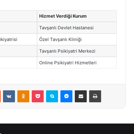
Hizmet Verdiği Kurum
Tavşanlı Devlet Hastanesi
kiyatrisi
Özel Tavşanlı Kliniği
Tavşanlı Psikiyatri Merkezi
Online Psikiyatri Hizmetleri
st
Reddit
VKontakte
Odnoklassniki
Pocket
Skype
Messenger
E-Posta ile paylaş
Yazdır