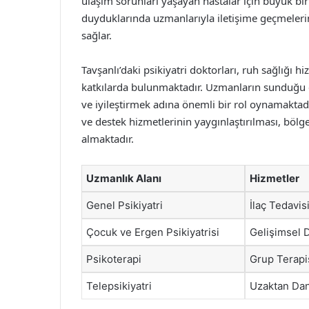
ulaşım sorunları yaşayan hastalar için büyük bir
duyduklarında uzmanlarıyla iletişime geçmeleri
sağlar.
Tavşanlı’daki psikiyatri doktorları, ruh sağlığı
katkılarda bulunmaktadır. Uzmanların sunduğu çeş
ve iyileştirmek adına önemli bir rol oynamaktadır
ve destek hizmetlerinin yaygınlaştırılması, bölg
almaktadır.
Uzmanlık Alanı
Hizmetler
Genel Psikiyatri
İlaç Tedavis
Çocuk ve Ergen Psikiyatrisi
Gelişimsel 
Psikoterapi
Grup Terapis
Telepsikiyatri
Uzaktan Dan