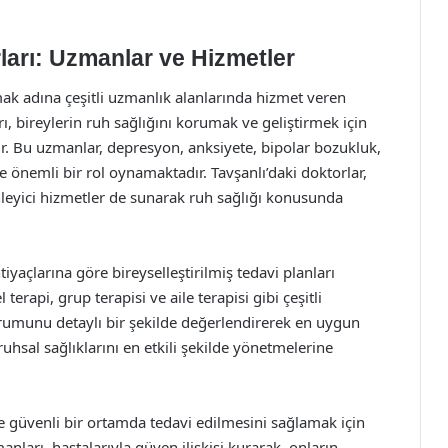
rları: Uzmanlar ve Hizmetler
ırmak adına çeşitli uzmanlık alanlarında hizmet veren
rı, bireylerin ruh sağlığını korumak ve geliştirmek için
ır. Bu uzmanlar, depresyon, anksiyete, bipolar bozukluk,
de önemli bir rol oynamaktadır. Tavşanlı’daki doktorlar,
eyici hizmetler de sunarak ruh sağlığı konusunda
htiyaçlarına göre bireyselleştirilmiş tedavi planları
 terapi, grup terapisi ve aile terapisi gibi çeşitli
urumunu detaylı bir şekilde değerlendirerek en uygun
ruhsal sağlıklarını en etkili şekilde yönetmelerine
 ve güvenli bir ortamda tedavi edilmesini sağlamak için
nları, hastalarıyla güven ilişkisi kurarak, onların