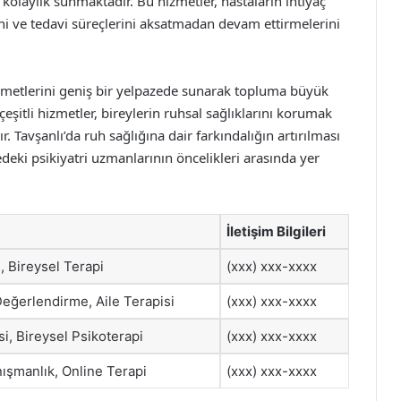
 kolaylık sunmaktadır. Bu hizmetler, hastaların ihtiyaç
ni ve tedavi süreçlerini aksatmadan devam ettirmelerini
 hizmetlerini geniş bir yelpazede sunarak topluma büyük
itli hizmetler, bireylerin ruhsal sağlıklarını korumak
. Tavşanlı’da ruh sağlığına dair farkındalığın artırılması
edeki psikiyatri uzmanlarının öncelikleri arasında yer
İletişim Bilgileri
i, Bireysel Terapi
(xxx) xxx-xxxx
Değerlendirme, Aile Terapisi
(xxx) xxx-xxxx
i, Bireysel Psikoterapi
(xxx) xxx-xxxx
ışmanlık, Online Terapi
(xxx) xxx-xxxx