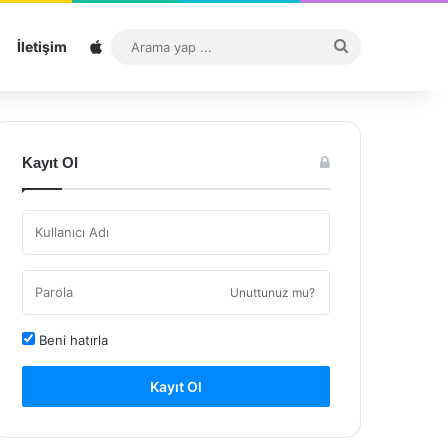
Sitemap
Arama
İletişim
yap
...
Kayıt Ol
Unuttunuz mu?
Beni hatırla
Kayıt Ol