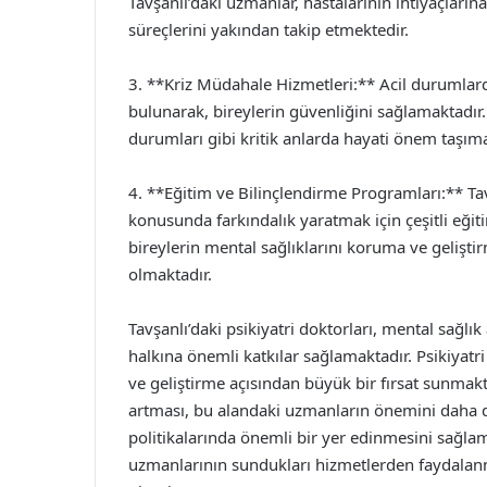
Tavşanlı’daki uzmanlar, hastalarının ihtiyaçların
süreçlerini yakından takip etmektedir.
3. **Kriz Müdahale Hizmetleri:** Acil durumlarda
bulunarak, bireylerin güvenliğini sağlamaktadır.
durumları gibi kritik anlarda hayati önem taşıma
4. **Eğitim ve Bilinçlendirme Programları:** Ta
konusunda farkındalık yaratmak için çeşitli eği
bireylerin mental sağlıklarını koruma ve gelişt
olmaktadır.
Tavşanlı’daki psikiyatri doktorları, mental sağl
halkına önemli katkılar sağlamaktadır. Psikiyatr
ve geliştirme açısından büyük bir fırsat sunmakt
artması, bu alandaki uzmanların önemini daha da
politikalarında önemli bir yer edinmesini sağlam
uzmanlarının sundukları hizmetlerden faydalanma