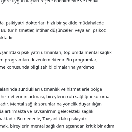
a göre uygun ilaçları reçete edebilmekte ve tedavi
, psikiyatri doktorları hızlı bir şekilde müdahalede
 Bu tür hizmetler, intihar düşünceleri veya ani psikoz
ktadır.
vşanlı’daki psikiyatri uzmanları, toplumda mental sağlık
tim programları düzenlemektedir. Bu programlar,
irme konusunda bilgi sahibi olmalarına yardımcı
ık alanında sundukları uzmanlık ve hizmetlerle bölge
i hizmetlerinin artması, bireylerin ruh sağlığını koruma
adır. Mental sağlık sorunlarına yönelik duyarlılığın
 artırmakta ve Tavşanlı’nın gelecekteki sağlık
aktadır. Bu nedenle, Tavşanlı’daki psikiyatri
k, bireylerin mental sağlıkları açısından kritik bir adım