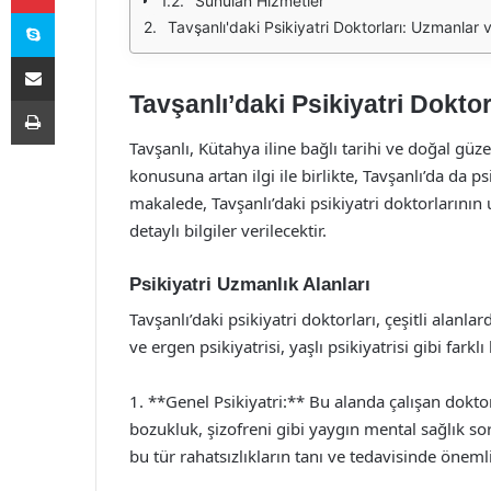
Sunulan Hizmetler
Skype
Tavşanlı'daki Psikiyatri Doktorları: Uzmanlar 
E-Posta ile paylaş
Tavşanlı’daki Psikiyatri Dokto
Yazdır
Tavşanlı, Kütahya iline bağlı tarihi ve doğal güzel
konusuna artan ilgi ile birlikte, Tavşanlı’da da p
makalede, Tavşanlı’daki psikiyatri doktorlarının
detaylı bilgiler verilecektir.
Psikiyatri Uzmanlık Alanları
Tavşanlı’daki psikiyatri doktorları, çeşitli alanl
ve ergen psikiyatrisi, yaşlı psikiyatrisi gibi far
1. **Genel Psikiyatri:** Bu alanda çalışan dokto
bozukluk, şizofreni gibi yaygın mental sağlık so
bu tür rahatsızlıkların tanı ve tedavisinde öneml