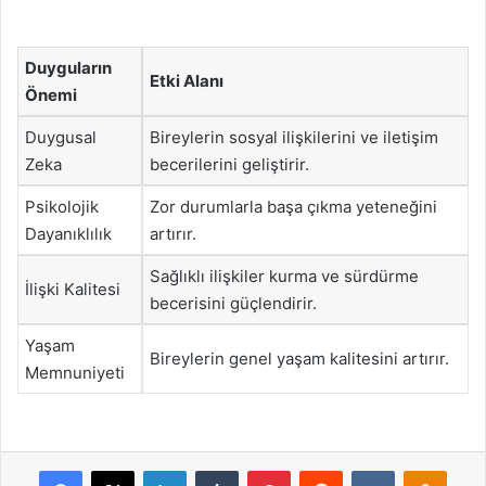
Duyguların
Etki Alanı
Önemi
Duygusal
Bireylerin sosyal ilişkilerini ve iletişim
Zeka
becerilerini geliştirir.
Psikolojik
Zor durumlarla başa çıkma yeteneğini
Dayanıklılık
artırır.
Sağlıklı ilişkiler kurma ve sürdürme
İlişki Kalitesi
becerisini güçlendirir.
Yaşam
Bireylerin genel yaşam kalitesini artırır.
Memnuniyeti
Facebook
X
LinkedIn
Tumblr
Pinterest
Reddit
VKontakte
Odnok