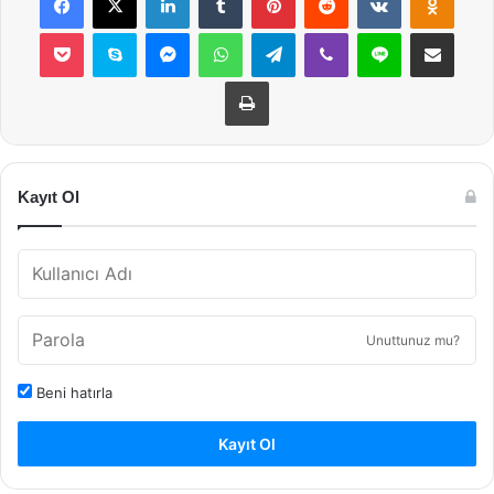
Pocket
Skype
Messenger
WhatsApp
Telegram
Viber
Line
E-Posta ile payla
Yazdır
Kayıt Ol
Unuttunuz mu?
Beni hatırla
Kayıt Ol