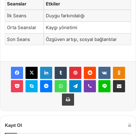
Seanslar
Etkiler
İlk Seans
Duygu farkındalığı
Orta Seanslar
Kaygı yönetimi
Son Seans
Özgüven artışı, sosyal bağlantılar
Facebook
X
LinkedIn
Tumblr
Pinterest
Reddit
VKontakte
Odnok
Pocket
Skype
Messenger
WhatsApp
Telegram
Viber
Line
E-Posta ile payla
Yazdır
Kayıt Ol