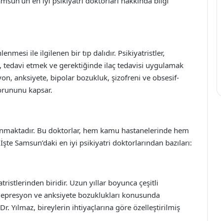
sun’un en iyi psikiyatri doktorları hakkında bilgi
lenmesi ile ilgilenen bir tıp dalıdır. Psikiyatristler,
k, tedavi etmek ve gerektiğinde ilaç tedavisi uygulamak
yon, anksiyete, bipolar bozukluk, şizofreni ve obsesif-
sorununu kapsar.
lunmaktadır. Bu doktorlar, hem kamu hastanelerinde hem
te Samsun’daki en iyi psikiyatri doktorlarından bazıları:
istlerinden biridir. Uzun yıllar boyunca çeşitli
e depresyon ve anksiyete bozuklukları konusunda
r. Yılmaz, bireylerin ihtiyaçlarına göre özelleştirilmiş