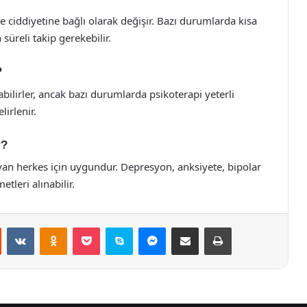
e ciddiyetine bağlı olarak değişir. Bazı durumlarda kısa
n süreli takip gerekebilir.
?
zabilirler, ancak bazı durumlarda psikoterapi yeterli
lirlenir.
r?
şayan herkes için uygundur. Depresyon, anksiyete, bipolar
etleri alınabilir.
st
Reddit
VKontakte
Odnoklassniki
Pocket
Skype
Messenger
E-Posta ile paylaş
Yazdır