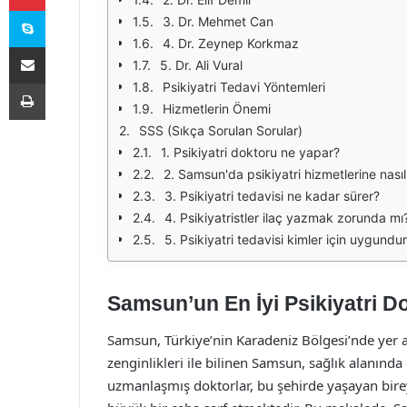
Skype
3. Dr. Mehmet Can
4. Dr. Zeynep Korkmaz
E-Posta ile paylaş
5. Dr. Ali Vural
Yazdır
Psikiyatri Tedavi Yöntemleri
Hizmetlerin Önemi
SSS (Sıkça Sorulan Sorular)
1. Psikiyatri doktoru ne yapar?
2. Samsun'da psikiyatri hizmetlerine nasıl
3. Psikiyatri tedavisi ne kadar sürer?
4. Psikiyatristler ilaç yazmak zorunda mı
5. Psikiyatri tedavisi kimler için uygundu
Samsun’un En İyi Psikiyatri Do
Samsun, Türkiye’nin Karadeniz Bölgesi’nde yer a
zenginlikleri ile bilinen Samsun, sağlık alanında
uzmanlaşmış doktorlar, bu şehirde yaşayan birey