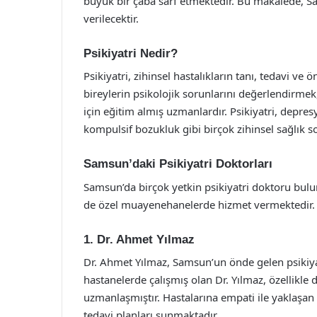
büyük bir çaba sarf etmektedir. Bu makalede, Sam
verilecektir.
Psikiyatri Nedir?
Psikiyatri, zihinsel hastalıkların tanı, tedavi ve ön
bireylerin psikolojik sorunlarını değerlendirme
için eğitim almış uzmanlardır. Psikiyatri, depres
kompulsif bozukluk gibi birçok zihinsel sağlık 
Samsun’daki Psikiyatri Doktorları
Samsun’da birçok yetkin psikiyatri doktoru bu
de özel muayenehanelerde hizmet vermektedir. İş
1. Dr. Ahmet Yılmaz
Dr. Ahmet Yılmaz, Samsun’un önde gelen psikiyatr
hastanelerde çalışmış olan Dr. Yılmaz, özellikl
uzmanlaşmıştır. Hastalarına empati ile yaklaşan D
tedavi planları sunmaktadır.