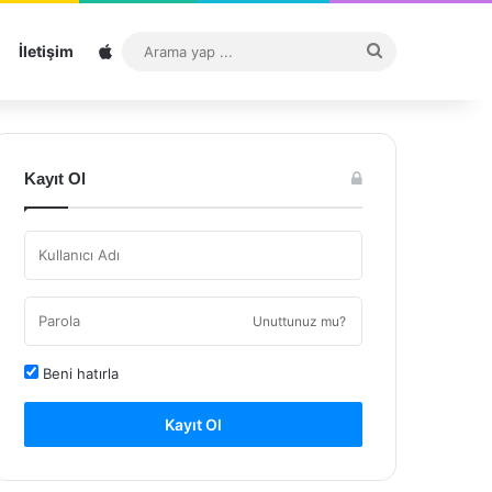
Sitemap
Arama
İletişim
yap
...
Kayıt Ol
Unuttunuz mu?
Beni hatırla
Kayıt Ol