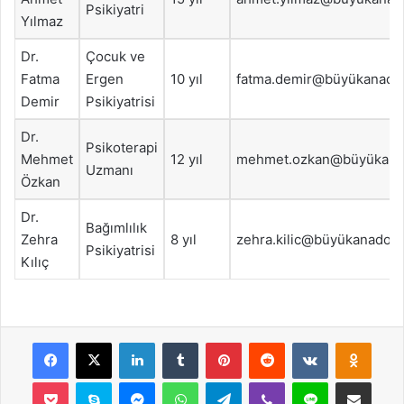
Psikiyatri
Yılmaz
Dr.
Çocuk ve
Fatma
Ergen
10 yıl
fatma.demir@büyükanadol
Demir
Psikiyatrisi
Dr.
Psikoterapi
Mehmet
12 yıl
mehmet.ozkan@büyükanad
Uzmanı
Özkan
Dr.
Bağımlılık
Zehra
8 yıl
zehra.kilic@büyükanadol
Psikiyatrisi
Kılıç
Facebook
X
LinkedIn
Tumblr
Pinterest
Reddit
VKontakte
Odnok
Pocket
Skype
Messenger
WhatsApp
Telegram
Viber
Line
E-Posta ile payla