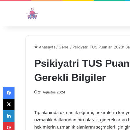
Anasayfa
/
Genel
/
Psikiyatri TUS Puanları 2023: Başa
Psikiyatri TUS Puanl
Gerekli Bilgiler
Facebook
21 Ağustos 2024
X
LinkedIn
Tıp alanında uzmanlık eğitimi, hekimlerin kariye
uzmanlık dallarından biri olarak, giderek artan b
Pinterest
hekimlerin uzmanlık alanlarını seçmeleri için girm