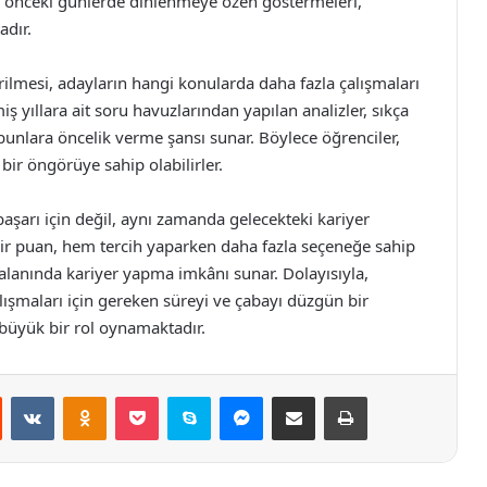
n önceki günlerde dinlenmeye özen göstermeleri,
adır.
rilmesi, adayların hangi konularda daha fazla çalışmaları
ş yıllara ait soru havuzlarından yapılan analizler, sıkça
, bunlara öncelik verme şansı sunar. Böylece öğrenciler,
 bir öngörüye sahip olabilirler.
başarı için değil, aynı zamanda gelecekteki kariyer
 bir puan, hem tercih yaparken daha fazla seçeneğe sahip
 alanında kariyer yapma imkânı sunar. Dolayısıyla,
alışmaları için gereken süreyi ve çabayı düzgün bir
 büyük bir rol oynamaktadır.
st
Reddit
VKontakte
Odnoklassniki
Pocket
Skype
Messenger
E-Posta ile paylaş
Yazdır