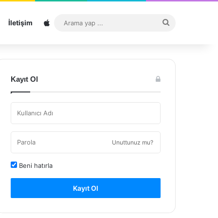
Sitemap
Arama
İletişim
yap
...
Kayıt Ol
Unuttunuz mu?
Beni hatırla
Kayıt Ol