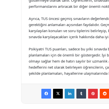
göstermeye olanak tanır. Öğrencilerin, sınavda
performanslarını artıracak bir diğer önemli nokt
Ayrıca, TUS öncesi geçmiş sınavların değerlendi
gerektiğini anlamaları açısından faydalıdır. Geçmi
karşılaşılan konuları ve soru tiplerini belirleyip
sınavda karşılaşacakları içerik hakkında daha iyi
Psikiyatri TUS puanları, sadece bu yılki sınavda 
planlamaları için de önemli bir göstergedir. İyi
olmayı sağlar hem de hatırı sayılır bir uzmanlık
hedeflerini net olarak belirleyen öğrencilerin, ç
şekilde planlamaları, hayallerine ulaşmalarında
Facebook
X
LinkedIn
Tumblr
Pintere