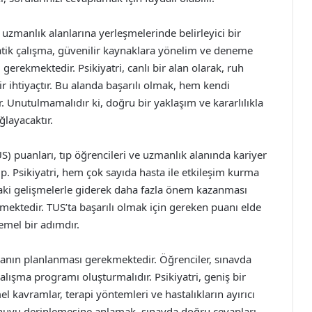
n uzmanlık alanlarına yerleşmelerinde belirleyici bir
atik çalışma, güvenilir kaynaklara yönelim ve deneme
 gerekmektedir. Psikiyatri, canlı bir alan olarak, ruh
 ihtiyaçtır. Bu alanda başarılı olmak, hem kendi
r. Unutulmamalıdır ki, doğru bir yaklaşım ve kararlılıkla
ğlayacaktır.
S) puanları, tıp öğrencileri ve uzmanlık alanında kariyer
p. Psikiyatri, hem çok sayıda hasta ile etkileşim kurma
daki gelişmelerle giderek daha fazla önem kazanması
lmektedir. TUS’ta başarılı olmak için gereken puanı elde
emel bir adımdır.
lışmanın planlanması gerekmektedir. Öğrenciler, sınavda
alışma programı oluşturmalıdır. Psikiyatri, geniş bir
l kavramlar, terapi yöntemleri ve hastalıkların ayırıcı
 konuyu derinlemesine anlamak, sınavda doğru cevapları