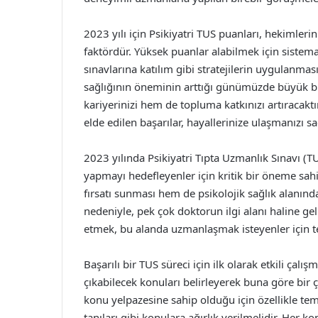
2023 yılı için Psikiyatri TUS puanları, hekimleri
faktördür. Yüksek puanlar alabilmek için sistem
sınavlarına katılım gibi stratejilerin uygulanması
sağlığının öneminin arttığı günümüzde büyük bir
kariyerinizi hem de topluma katkınızı artıracaktı
elde edilen başarılar, hayallerinize ulaşmanızı sa
2023 yılında Psikiyatri Tıpta Uzmanlık Sınavı (TU
yapmayı hedefleyenler için kritik bir öneme sahi
fırsatı sunması hem de psikolojik sağlık alanın
nedeniyle, pek çok doktorun ilgi alanı haline ge
etmek, bu alanda uzmanlaşmak isteyenler için t
Başarılı bir TUS süreci için ilk olarak etkili ça
çıkabilecek konuları belirleyerek buna göre bir ç
konu yelpazesine sahip olduğu için özellikle teme
tanıları gibi konulara ağırlık verilmelidir. Her