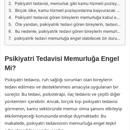
Psikiyatri tedavisi, memurluk gibi kamu hizmeti pozisyonlarına başvuruda bulunurken önemli bir konu haline gelmiştir. Her bireyin sağlığı, özellikle zihinsel sağlığı, toplumsal hayatı ve iş yaşamını direkt olarak etkileyen bir unsurdur. Ancak, psikiyatrik tedavi gören bireylerin memurluğa kabul edilme süreçleri genellikle karmaşık bir yapıdadır. Bu durum, yasaların ve yönetmeliklerin yanı sıra toplumsal algılar tarafından da şekillendirilmektedir.
Birçok ülke, kamu hizmeti pozisyonlarına başvuracak bireylerin sağlık durumlarının değerlendirilmesinde belirli kriterler belirlemiştir. Bu kriterler çoğunlukla fiziksel sağlık ile sınırlı kalırken, zihinsel sağlık durumları genellikle göz ardı edilmektedir. Ancak, psikiyatrik tedavi gören bireylerin durumu, memurluk için uygunluklarını etkileyebilir. Bu noktada, tedavi süreci ve bireyin iyileşme durumu büyük önem taşımaktadır.
Psikiyatri tedavisi gören bireylerin memurluğa kabul edilip edilmeyeceği, tedavi türüne, hastalığın seyrine ve bireyin tedavi sonrası durumu gibi faktörlere bağlıdır. Bazı durumlarda, belirli psikiyatrik hastalıklar, bireyin görevini yerine getirmesinde zorluk yaratabilir. Bu nedenle, sağlık raporu ve psikiyatrik değerlendirme, memurluk başvurusu sürecinde önemli bir rol oynamaktadır.
Öte yandan, psikiyatrik tedavi gören bireylerin, tedavi süreci sona erdikten sonra iş bulma konusunda olumsuz bir algı ile karşılaşmaları yaygındır. Bu durum, toplumda var olan damgalama ve önyargılardan kaynaklanmaktadır. Bireylerin tedavi süreçlerinin olumlu sonuçlandığı durumlarda bile, işverenler veya kamu kurumları bu durumu sorgulamakta ve bireylerin yetkinlikleri hakkında tereddütler yaşayabilmektedir.
Bu nedenle, psikiyatrik tedavi gören bireylerin memurluğa kabul edilme süreçlerinde daha fazla destek ve bilgilendirme yapılması önemlidir. Kamu kurumlarının, psikiyatrik hastalıklar konusunda farkındalık yaratmaları ve bu bireylerin yeteneklerini göz önünde bulundurarak değerlendirme yapmaları gerekmektedir. Böylece, zihinsel sağlık sorunları olan bireylerin toplumda daha aktif bir yer edinmeleri sağlanabilir.
psikiyatrik tedavi memurluğa engel olabilecek bir durum olabilse de, bu durum her birey için geçerli değildir. Bireylerin tedavi süreçleri ve genel sağlık durumları, memurluk için uygunluklarını belirleyen en önemli faktörlerdir. Bu bağlamda, toplumda psikiyatrik hastalıklar konusunda daha fazla anlayış ve kabul gerekmektedir.
Psikiyatri Tedavisi Memurluğa Engel
Mi?
Psikiyatri tedavisi, ruh sağlığı sorunları olan bireylerin
tedavi edilmesi ve desteklenmesi amacıyla uygulanan bir
süreçtir. Bu tedavi, psikoterapi, ilaç tedavisi ve çeşitli diğer
yöntemleri içerebilir. Ancak, birçok kişi psikiyatri tedavisi
görmenin, kamu sektöründe memur olma şansını etkileyip
etkilemeyeceği konusunda endişe duymaktadır. Bu
makalede, psikiyatri tedavisinin memurluğa engel teşkil