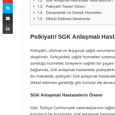
SGK Anlaşmalı Hastaneler Nasıl Bulunur?
Skype
Psikiyatri Tedavi Süreci
Danışmanlık ve Destek Hizmetleri
E-Posta ile paylaş
Dikkat Edilmesi Gerekenler
Yazdır
Psikiyatri SGK Anlaşmalı Hast
Psikiyatri, zihinsel ve duygusal sağlık sorunlarını
disiplindir. Türkiye’deki sağlık hizmetleri siste
sunduğu hizmetler, bireylerin sağlıklı bir yaş
bağlamda, SGK anlaşmalı hastaneler, psikiyatrik 
Bu makalede, psikiyatri SGK anlaşmalı hastaneler
dikkat edilmesi gerektiği gibi konular ele alınaca
SGK Anlaşmalı Hastanelerin Önemi
SGK, Türkiye Cumhuriyeti vatandaşlarının sağlık
kurulmuş bir kurumdur. SGK anlaşmalı hastaneler