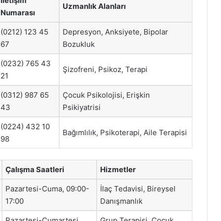
İletişim
Uzmanlık Alanları
Numarası
(0212) 123 45
Depresyon, Anksiyete, Bipolar
67
Bozukluk
(0232) 765 43
Şizofreni, Psikoz, Terapi
21
(0312) 987 65
Çocuk Psikolojisi, Erişkin
43
Psikiyatrisi
(0224) 432 10
Bağımlılık, Psikoterapi, Aile Terapisi
98
Çalışma Saatleri
Hizmetler
Pazartesi-Cuma, 09:00-
İlaç Tedavisi, Bireysel
17:00
Danışmanlık
Pazartesi-Cumartesi,
Grup Terapisi, Çocuk