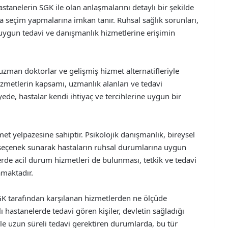
stanelerin SGK ile olan anlaşmalarını detaylı bir şekilde
da seçim yapmalarına imkan tanır. Ruhsal sağlık sorunları,
n uygun tedavi ve danışmanlık hizmetlerine erişimin
 uzman doktorlar ve gelişmiş hizmet alternatifleriyle
izmetlerin kapsamı, uzmanlık alanları ve tedavi
yede, hastalar kendi ihtiyaç ve tercihlerine uygun bir
met yelpazesine sahiptir. Psikolojik danışmanlık, bireysel
izi seçenek sunarak hastaların ruhsal durumlarına uygun
erde acil durum hizmetleri de bulunması, tetkik ve tedavi
amaktadır.
SGK tarafından karşılanan hizmetlerden ne ölçüde
ı hastanelerde tedavi gören kişiler, devletin sağladığı
ikle uzun süreli tedavi gerektiren durumlarda, bu tür