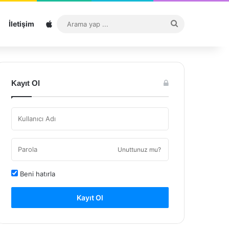
Sitemap
Arama
İletişim
yap
...
Kayıt Ol
Unuttunuz mu?
Beni hatırla
Kayıt Ol