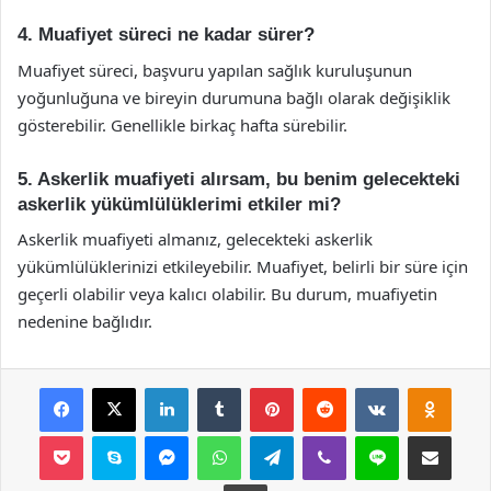
4. Muafiyet süreci ne kadar sürer?
Muafiyet süreci, başvuru yapılan sağlık kuruluşunun
yoğunluğuna ve bireyin durumuna bağlı olarak değişiklik
gösterebilir. Genellikle birkaç hafta sürebilir.
5. Askerlik muafiyeti alırsam, bu benim gelecekteki
askerlik yükümlülüklerimi etkiler mi?
Askerlik muafiyeti almanız, gelecekteki askerlik
yükümlülüklerinizi etkileyebilir. Muafiyet, belirli bir süre için
geçerli olabilir veya kalıcı olabilir. Bu durum, muafiyetin
nedenine bağlıdır.
Facebook
X
LinkedIn
Tumblr
Pinterest
Reddit
VKontakte
Odnok
Pocket
Skype
Messenger
WhatsApp
Telegram
Viber
Line
E-Posta ile payla
Yazdır