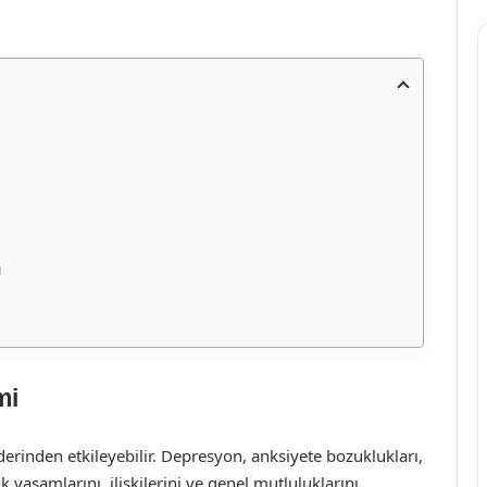
ı
mi
 derinden etkileyebilir. Depresyon, anksiyete bozuklukları,
 yaşamlarını, ilişkilerini ve genel mutluluklarını