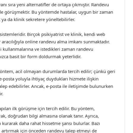
yanı sıra yeni alternatifler de ortaya çıkmıştır. Randevu
 ile görüşmektir. Bu yöntemde hastalar, uygun bir zaman
ya da klinik sekretere yöneltebilirler.
stemleridir. Birçok psikiyatrist ve klinik, kendi web
r aracılığıyla online randevu alma imkanı sunmaktadır.
li kullanmalarına ve istedikleri zaman randevu
ızca basit bir form doldurmak yeterlidir.
 yöntem, acil olmayan durumlarda tercih edilir; çünkü geri
e-posta yoluyla ihtiyaç duydukları hizmete ilişkin
alep edebilirler. Ancak, e-posta ile iletişimde bulunurken
r.
ılan ilk görüşme için tercih edilir. Bu yöntem,
rak, doğrudan bilgi almasına olanak tanır. Ayrıca,
im kurarak daha rahat hissetme şansı bulurlar. Bazı
u artırmak için önceden randevu talep etmeyi de