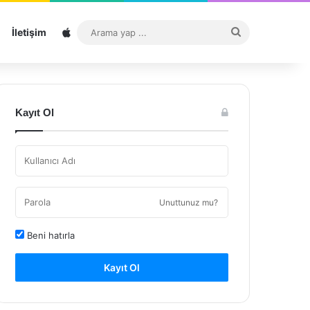
Sitemap
Arama
İletişim
yap
...
Kayıt Ol
Unuttunuz mu?
Beni hatırla
Kayıt Ol