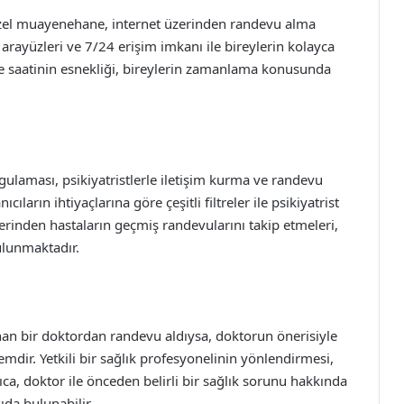
e özel muayenehane, internet üzerinden randevu alma
rayüzleri ve 7/24 erişim imkanı ile bireylerin kolayca
ve saatinin esnekliği, bireylerin zamanlama konusunda
 uygulaması, psikiyatristlerle iletişim kurma ve randevu
ların ihtiyaçlarına göre çeşitli filtreler ile psikiyatrist
zerinden hastaların geçmiş randevularını takip etmeleri,
bulunmaktadır.
unan bir doktordan randevu aldıysa, doktorun önerisiyle
mdir. Yetkili bir sağlık profesyonelinin yönlendirmesi,
ıca, doktor ile önceden belirli bir sağlık sorunu hakkında
da bulunabilir.