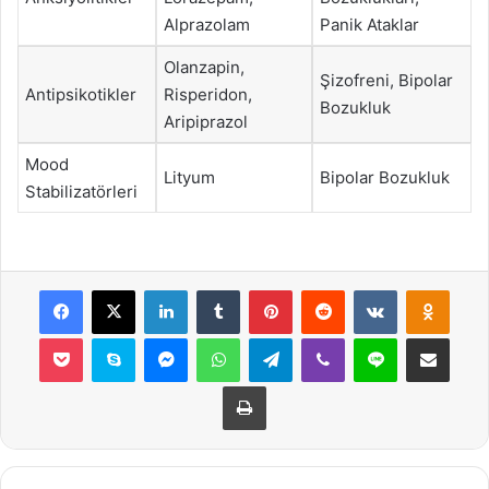
Alprazolam
Panik Ataklar
Olanzapin,
Şizofreni, Bipolar
Antipsikotikler
Risperidon,
Bozukluk
Aripiprazol
Mood
Lityum
Bipolar Bozukluk
Stabilizatörleri
Facebook
X
LinkedIn
Tumblr
Pinterest
Reddit
VKontakte
Odnok
Pocket
Skype
Messenger
WhatsApp
Telegram
Viber
Line
E-Posta ile payla
Yazdır