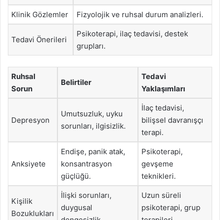
Klinik Gözlemler
Fizyolojik ve ruhsal durum analizleri.
Psikoterapi, ilaç tedavisi, destek
Tedavi Önerileri
grupları.
Ruhsal
Tedavi
Belirtiler
Sorun
Yaklaşımları
İlaç tedavisi,
Umutsuzluk, uyku
Depresyon
bilişsel davranışçı
sorunları, ilgisizlik.
terapi.
Endişe, panik atak,
Psikoterapi,
Anksiyete
konsantrasyon
gevşeme
güçlüğü.
teknikleri.
İlişki sorunları,
Uzun süreli
Kişilik
duygusal
psikoterapi, grup
Bozuklukları
dengesizlik.
terapileri.