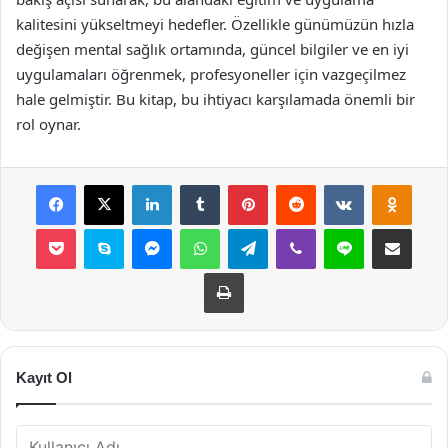
kalitesini yükseltmeyi hedefler. Özellikle günümüzün hızla
değişen mental sağlık ortamında, güncel bilgiler ve en iyi
uygulamaları öğrenmek, profesyoneller için vazgeçilmez
hale gelmiştir. Bu kitap, bu ihtiyacı karşılamada önemli bir
rol oynar.
Facebook
X
LinkedIn
Tumblr
Pinterest
Reddit
VKontakte
Odnok
Pocket
Skype
Messenger
WhatsApp
Telegram
Viber
Line
E-Posta ile payla
Yazdır
Kayıt Ol