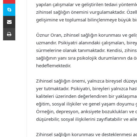
Skype
yapılan çalışmalar ve geliştirilen tedavi yöntem
zihinsel sağlığın önemini vurgulamaktadır. Özelli
E-Posta ile paylaş
gelişimine ve toplumsal bilinçlenmeye büyük bi
Yazdır
Öznur Oran, zihinsel sağlığın korunması ve geliş
uzmandır. Psikiyatri alanındaki çalışmaları, bire
sürmelerine olanak tanımaktadır. Kendisi, zihinse
sağlığının yanı sıra psikolojik durumlarının d
hedeflemektedir.
Zihinsel sağlığın önemi, yalnızca bireysel düze
yer tutmaktadır. Psikiyatri, bireyleri yalnızca ha
kaliteleri üzerinden değerlendiren bir yaklaşıma 
eğitim, sosyal ilişkiler ve genel yaşam doyumu g
Örneğin, depresyon, anksiyete bozuklukları ve diğ
düşürebilir, sosyal ilişkilerini zayıflatabilir ve a
Zihinsel sağlığın korunması ve desteklenmesi adı