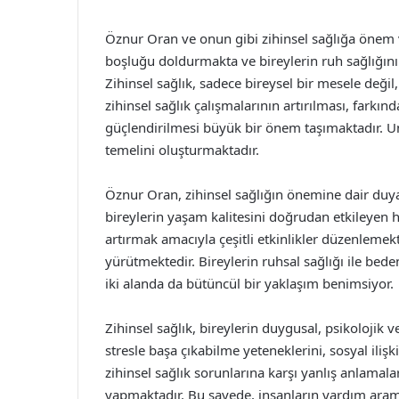
Öznur Oran ve onun gibi zihinsel sağlığa önem ve
boşluğu doldurmakta ve bireylerin ruh sağlığını
Zihinsel sağlık, sadece bireysel bir mesele değ
zihinsel sağlık çalışmalarının artırılması, farkın
güçlendirilmesi büyük bir önem taşımaktadır. Unu
temelini oluşturmaktadır.
Öznur Oran, zihinsel sağlığın önemine dair duyarl
bireylerin yaşam kalitesini doğrudan etkileyen h
artırmak amacıyla çeşitli etkinlikler düzenlemekt
yürütmektedir. Bireylerin ruhsal sağlığı ile bed
iki alanda da bütüncül bir yaklaşım benimsiyor.
Zihinsel sağlık, bireylerin duygusal, psikolojik ve 
stresle başa çıkabilme yeteneklerini, sosyal ilişk
zihinsel sağlık sorunlarına karşı yanlış anlama
yapmaktadır. Bu sayede, insanların yardım aram