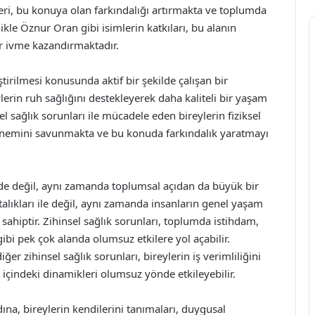
leri, bu konuya olan farkındalığı artırmakta ve toplumda
kle Öznur Oran gibi isimlerin katkıları, bu alanın
r ivme kazandırmaktadır.
tirilmesi konusunda aktif bir şekilde çalışan bir
ylerin ruh sağlığını destekleyerek daha kaliteli bir yaşam
l sağlık sorunları ile mücadele eden bireylerin fiziksel
a önemini savunmakta ve bu konuda farkındalık yaratmayı
yde değil, aynı zamanda toplumsal açıdan da büyük bir
stalıkları ile değil, aynı zamanda insanların genel yaşam
sahiptir. Zihinsel sağlık sorunları, toplumda istihdam,
ibi pek çok alanda olumsuz etkilere yol açabilir.
er zihinsel sağlık sorunları, bireylerin iş verimliliğini
ile içindeki dinamikleri olumsuz yönde etkileyebilir.
na, bireylerin kendilerini tanımaları, duygusal