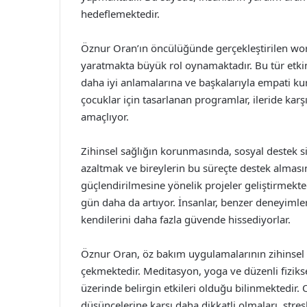
hedeflemektedir.
Öznur Oran’ın öncülüğünde gerçekleştirilen wor
yaratmakta büyük rol oynamaktadır. Bu tür etkinl
daha iyi anlamalarına ve başkalarıyla empati ku
çocuklar için tasarlanan programlar, ileride karş
amaçlıyor.
Zihinsel sağlığın korunmasında, sosyal destek s
azaltmak ve bireylerin bu süreçte destek almasın
güçlendirilmesine yönelik projeler geliştirmek
gün daha da artıyor. İnsanlar, benzer deneyimler
kendilerini daha fazla güvende hissediyorlar.
Öznur Oran, öz bakım uygulamalarının zihinsel s
çekmektedir. Meditasyon, yoga ve düzenli fiziksel
üzerinde belirgin etkileri olduğu bilinmektedir. 
düşüncelerine karşı daha dikkatli olmaları, stre