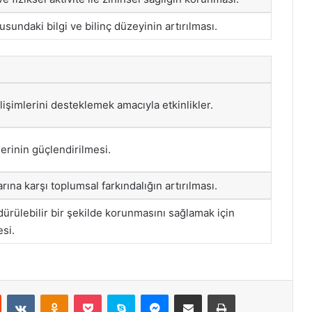
usundaki bilgi ve bilinç düzeyinin artırılması.
lişimlerini desteklemek amacıyla etkinlikler.
lerinin güçlendirilmesi.
rına karşı toplumsal farkındalığın artırılması.
dürülebilir bir şekilde korunmasını sağlamak için
esi.
st
Reddit
VKontakte
Odnoklassniki
Pocket
Skype
Messenger
E-Posta ile paylaş
Yazdır