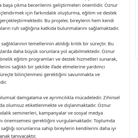
a başa çıkma becerilerini geliştirmeleri önemlidir. Öznur
üçlendirmek için farkındalık oluşturma, eğitim ve destek
gerçekleştirmektedir. Bu projeler, bireylerin hem kendi
nların ruh sağlığına katkıda bulunmalarını sağlamaktadır.
ağlıklarının temellerinin atıldığı kritik bir süreçtir. Bu
larda daha büyük sorunlara yol açabilmektedir. Öznur
yönelik eğitim programları ve destek hizmetleri sunarak,
ini sağlıklı bir şekilde ifade etmelerine yardımcı
 süreçte bilinçlenmesi gerektiğini savunmakta ve
dir.
oplumsal damgalama ve ayrımcılıkla mücadeledir. Zihinsel
lumda olumsuz etiketlenmekte ve dışlanmaktadır. Öznur
ndalık seminerleri, kampanyalar ve sosyal medya
ığını önemsemesi gerektiğini vurgulamaktadır. Toplumda
h sağlığı sorunlarına sahip bireylerin kendilerini daha iyi
anak tanıyacaktır.