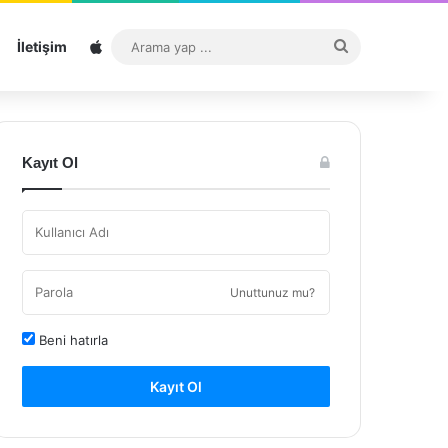
Sitemap
Arama
İletişim
yap
...
Kayıt Ol
Unuttunuz mu?
Beni hatırla
Kayıt Ol