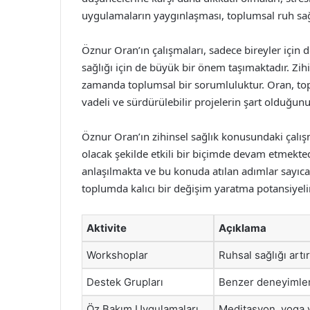
uygulamaların yaygınlaşması, toplumsal ruh sağl
Öznur Oran’ın çalışmaları, sadece bireyler için 
sağlığı için de büyük bir önem taşımaktadır. Zihin
zamanda toplumsal bir sorumluluktur. Oran, top
vadeli ve sürdürülebilir projelerin şart olduğun
Öznur Oran’ın zihinsel sağlık konusundaki çalı
olacak şekilde etkili bir biçimde devam etmekte
anlaşılmakta ve bu konuda atılan adımlar sayıca
toplumda kalıcı bir değişim yaratma potansiyelin
Aktivite
Açıklama
Workshoplar
Ruhsal sağlığı art
Destek Grupları
Benzer deneyimlere
Öz Bakım Uygulamaları
Meditasyon, yoga ve