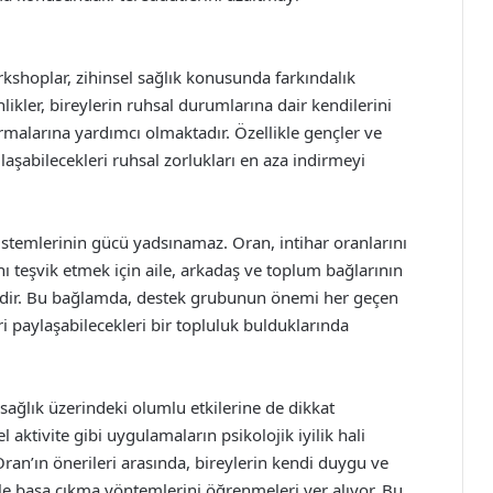
kshoplar, zihinsel sağlık konusunda farkındalık
ikler, bireylerin ruhsal durumlarına dair kendilerini
rmalarına yardımcı olmaktadır. Özellikle gençler ve
ılaşabilecekleri ruhsal zorlukları en aza indirmeyi
istemlerinin gücü yadsınamaz. Oran, intihar oranlarını
ı teşvik etmek için aile, arkadaş ve toplum bağlarının
tedir. Bu bağlamda, destek grubunun önemi her geçen
i paylaşabilecekleri bir topluluk bulduklarında
ağlık üzerindeki olumlu etkilerine de dikkat
 aktivite gibi uygulamaların psikolojik iyilik hali
Oran’ın önerileri arasında, bireylerin kendi duygu ve
sle başa çıkma yöntemlerini öğrenmeleri yer alıyor. Bu