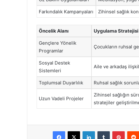
Farkındalık Kampanyaları
Zihinsel sağlık kon
Öncelik Alanı
Uygulama Stratejisi
Gençlere Yönelik
Çocukların ruhsal ge
Programlar
Sosyal Destek
Aile ve arkadaş ilişki
Sistemleri
Toplumsal Duyarlılık
Ruhsal sağlık sorunla
Zihinsel sağlığın sür
Uzun Vadeli Projeler
stratejiler geliştirilm
Facebook
X
LinkedIn
Tumblr
Pintere