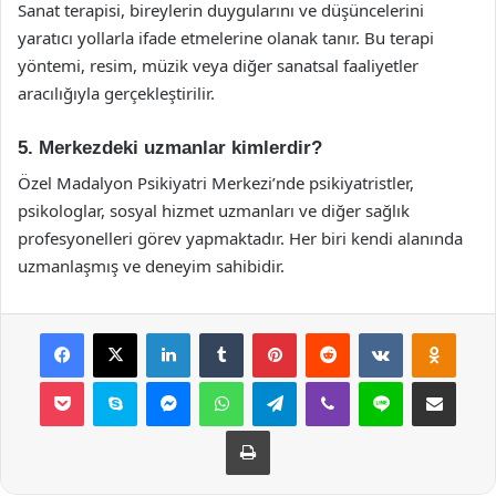
Sanat terapisi, bireylerin duygularını ve düşüncelerini
yaratıcı yollarla ifade etmelerine olanak tanır. Bu terapi
yöntemi, resim, müzik veya diğer sanatsal faaliyetler
aracılığıyla gerçekleştirilir.
5. Merkezdeki uzmanlar kimlerdir?
Özel Madalyon Psikiyatri Merkezi’nde psikiyatristler,
psikologlar, sosyal hizmet uzmanları ve diğer sağlık
profesyonelleri görev yapmaktadır. Her biri kendi alanında
uzmanlaşmış ve deneyim sahibidir.
Facebook
X
LinkedIn
Tumblr
Pinterest
Reddit
VKontakte
Odnok
Pocket
Skype
Messenger
WhatsApp
Telegram
Viber
Line
E-Posta ile payla
Yazdır