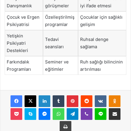
Danışmanlık
görüşmeler
iyi ifade etmesi
Çocuk ve Ergen
Özelleştirilmiş
Çocuklar için sağlıklı
Psikiyatrisi
programlar
gelişim
Yetişkin
Tedavi
Ruhsal denge
Psikiyatri
seansları
sağlama
Destekleri
Farkındalık
Seminer ve
Ruh sağlığı bilincinin
Programları
eğitimler
artırılması
Facebook
X
LinkedIn
Tumblr
Pinterest
Reddit
VKontakte
Odnok
Pocket
Skype
Messenger
WhatsApp
Telegram
Viber
Line
E-Posta ile payla
Yazdır