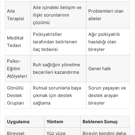
Aile içindeki iletişim ve
Aile
Problemleri olan
ilişki sorunlarının
Terapisi
aileler
çözümü
Psikiyatristler
Ağır psikiyatrik
Medikal
tarafından belirlenen
hastalığı olan
Tedavi
ilaç tedavisi
bireyler
Psiko-
Ruh sağlığını yönetme
Eğitim
Genel halk
becerileri kazandırma
Atölyeleri
Gönüllü
Ruhsal sorunlarla başa
Sorun yaşayan ve
Destek
çıkmak için destek
destek arayan
Grupları
sağlama
bireyler
Uygulama
Yöntem
Beklenen Sonuç
Bireysel
Yüz yüze
Bireyin kendini daha