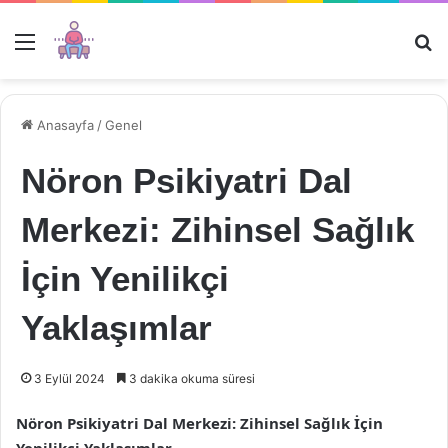
Menü
Ar
Anasayfa
/
Genel
Nöron Psikiyatri Dal
Merkezi: Zihinsel Sağlık
İçin Yenilikçi
Yaklaşımlar
3 Eylül 2024
3 dakika okuma süresi
Nöron Psikiyatri Dal Merkezi: Zihinsel Sağlık İçin