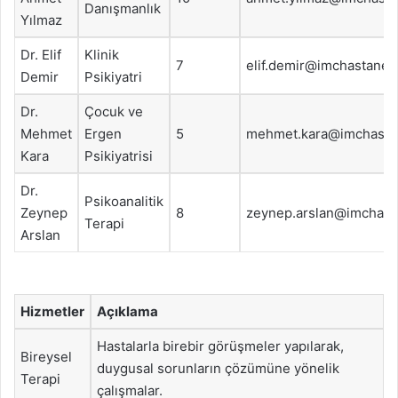
Danışmanlık
Yılmaz
Dr. Elif
Klinik
7
elif.demir@imchastanes
Demir
Psikiyatri
Dr.
Çocuk ve
Mehmet
Ergen
5
mehmet.kara@imchasta
Kara
Psikiyatrisi
Dr.
Psikoanalitik
Zeynep
8
zeynep.arslan@imchast
Terapi
Arslan
Hizmetler
Açıklama
Hastalarla birebir görüşmeler yapılarak,
Bireysel
duygusal sorunların çözümüne yönelik
Terapi
çalışmalar.