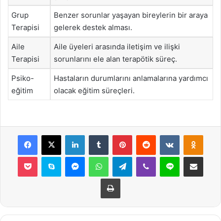
Grup
Benzer sorunlar yaşayan bireylerin bir araya
Terapisi
gelerek destek alması.
Aile
Aile üyeleri arasında iletişim ve ilişki
Terapisi
sorunlarını ele alan terapötik süreç.
Psiko-
Hastaların durumlarını anlamalarına yardımcı
eğitim
olacak eğitim süreçleri.
Facebook
X
LinkedIn
Tumblr
Pinterest
Reddit
VKontakte
Odnok
Pocket
Skype
Messenger
WhatsApp
Telegram
Viber
Line
E-Posta ile payla
Yazdır