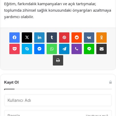
Eğitim, farkındalık kampanyaları ve açık tartışmalar,
toplumda zihinsel sağlık konusundaki önyargıları azaltmaya
yardımcı olabilir.
Facebook
X
LinkedIn
Tumblr
Pinterest
Reddit
VKontakte
Odnok
Pocket
Skype
Messenger
WhatsApp
Telegram
Viber
Line
E-Posta ile payla
Yazdır
Kayıt Ol
Unuttunuz mu?