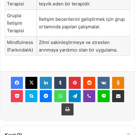
Terapisi
teşvik eden bir terapidir.
Grupla
İletişim becerilerini geliştirmek için grup
İletişim
ortamında yapılan çalışmalar.
Terapisi
Mindfulness
Zihni sakinleştirmeye ve stresten
(Farkındalık)
arınmaya yardımcı olan bir uygulama.
Facebook
X
LinkedIn
Tumblr
Pinterest
Reddit
VKontakte
Odnok
Pocket
Skype
Messenger
WhatsApp
Telegram
Viber
Line
E-Posta ile payla
Yazdır
Kayıt Ol