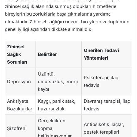
zihinsel sağlık alanında sunmuş oldukları hizmetlerle
bireylerin bu zorluklarla başa çıkmalarına yardımcı
olmaktadır. Zihinsel sağlığın önemi, bireylerin ve toplumun
genel iyiliği açısından dikkate alınmalıdır.
Zihinsel
Önerilen Tedavi
Sağlık
Belirtiler
Yöntemleri
Sorunları
Üzüntü,
Psikoterapi, ilaç
Depresyon
umutsuzluk, enerji
tedavisi
kaybı
Anksiyete
Kaygı, panik atak,
Davranış terapisi, ilaç
Bozuklukları
huzursuzluk
tedavisi
Gerçeklikten
Antipsikotik ilaçlar,
Şizofreni
kopma,
destek terapileri
halüsinasyonlar