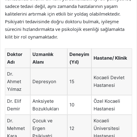
sadece tedavi değil, aynı zamanda hastalarının yaşam
kalitelerini artırmak için etkili bir yoldaş olabilmektedir.
Psikiyatri tedavisinde doğru doktoru bulmak, iyileşme
sürecini hızlandırmakta ve psikolojik esenliği sağlamakta
kilit bir rol oynamaktadır.
Doktor
Uzmanlık
Deneyim
Hastane/ Klinik
Adı
Alanı
(Yıl)
Dr.
Kocaeli Devlet
Ahmet
Depresyon
15
Hastanesi
Yılmaz
Dr. Elif
Anksiyete
Özel Kocaeli
10
Demir
Bozuklukları
Hastanesi
Dr.
Çocuk ve
Kocaeli
Mehmet
Ergen
12
Üniversitesi
Kara
Psikiyatri
Hastanesi