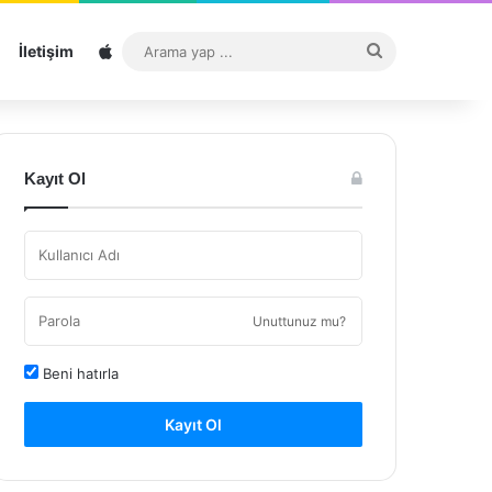
Sitemap
Arama
İletişim
yap
...
Kayıt Ol
Unuttunuz mu?
Beni hatırla
Kayıt Ol