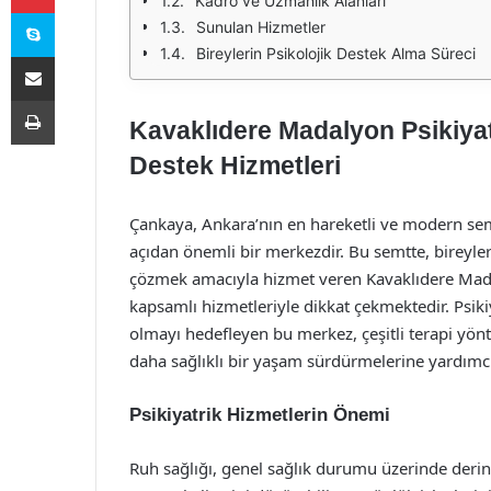
Kadro ve Uzmanlık Alanları
Skype
Sunulan Hizmetler
Bireylerin Psikolojik Destek Alma Süreci
E-Posta ile paylaş
Yazdır
Kavaklıdere Madalyon Psikiyat
Destek Hizmetleri
Çankaya, Ankara’nın en hareketli ve modern semt
açıdan önemli bir merkezdir. Bu semtte, bireyler
çözmek amacıyla hizmet veren Kavaklıdere Mada
kapsamlı hizmetleriyle dikkat çekmektedir. Psikiy
olmayı hedefleyen bu merkez, çeşitli terapi yön
daha sağlıklı bir yaşam sürdürmelerine yardımcı
Psikiyatrik Hizmetlerin Önemi
Ruh sağlığı, genel sağlık durumu üzerinde derin bi