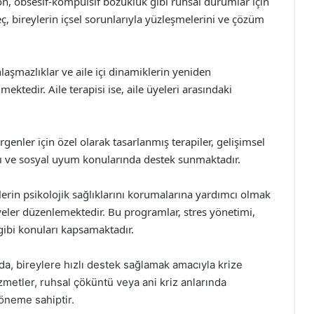
n, obsesif-kompulsif bozukluk gibi ruhsal durumlar için
ç, bireylerin içsel sorunlarıyla yüzleşmelerini ve çözüm
nlaşmazlıklar ve aile içi dinamiklerin yeniden
mektedir. Aile terapisi ise, aile üyeleri arasındaki
genler için özel olarak tasarlanmış terapiler, gelişimsel
sı ve sosyal uyum konularında destek sunmaktadır.
erin psikolojik sağlıklarını korumalarına yardımcı olmak
lyeler düzenlemektedir. Bu programlar, stres yönetimi,
 gibi konuları kapsamaktadır.
a, bireylere hızlı destek sağlamak amacıyla krize
metler, ruhsal çöküntü veya ani kriz anlarında
 öneme sahiptir.