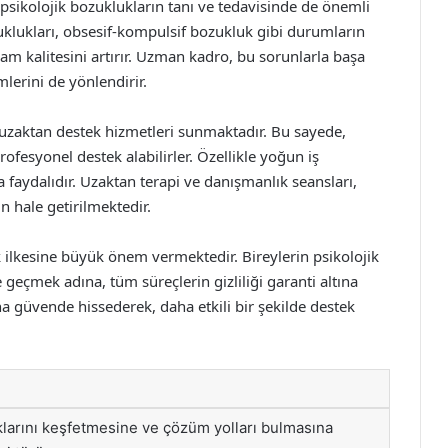
 psikolojik bozuklukların tanı ve tedavisinde de önemli
klukları, obsesif-kompulsif bozukluk gibi durumların
şam kalitesini artırır. Uzman kadro, bu sorunlarla başa
erini de yönlendirir.
 uzaktan destek hizmetleri sunmaktadır. Bu sayede,
ofesyonel destek alabilirler. Özellikle yoğun iş
faydalıdır. Uzaktan terapi ve danışmanlık seansları,
n hale getirilmektedir.
k ilkesine büyük önem vermektedir. Bireylerin psikolojik
e geçmek adına, tüm süreçlerin gizliliği garanti altına
ha güvende hissederek, daha etkili bir şekilde destek
uklarını keşfetmesine ve çözüm yolları bulmasına