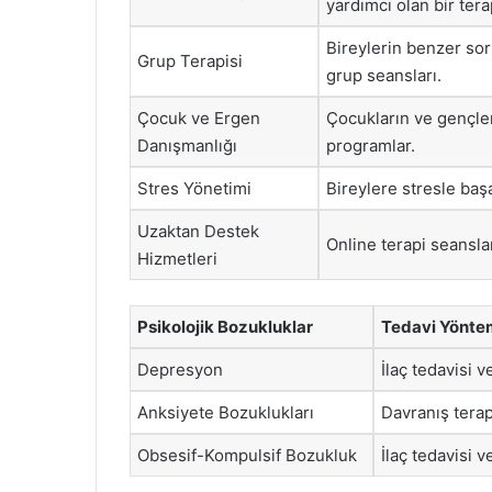
yardımcı olan bir tera
Bireylerin benzer sor
Grup Terapisi
grup seansları.
Çocuk ve Ergen
Çocukların ve gençler
Danışmanlığı
programlar.
Stres Yönetimi
Bireylere stresle baş
Uzaktan Destek
Online terapi seansla
Hizmetleri
Psikolojik Bozukluklar
Tedavi Yöntem
Depresyon
İlaç tedavisi 
Anksiyete Bozuklukları
Davranış terap
Obsesif-Kompulsif Bozukluk
İlaç tedavisi v