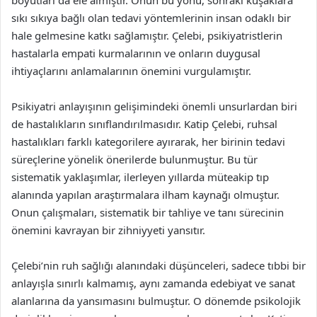
boyutları da ele almıştır. Onun bu yönü, sonraki kuşaklara
sıkı sıkıya bağlı olan tedavi yöntemlerinin insan odaklı bir
hale gelmesine katkı sağlamıştır. Çelebi, psikiyatristlerin
hastalarla empati kurmalarının ve onların duygusal
ihtiyaçlarını anlamalarının önemini vurgulamıştır.
Psikiyatri anlayışının gelişimindeki önemli unsurlardan biri
de hastalıkların sınıflandırılmasıdır. Katip Çelebi, ruhsal
hastalıkları farklı kategorilere ayırarak, her birinin tedavi
süreçlerine yönelik önerilerde bulunmuştur. Bu tür
sistematik yaklaşımlar, ilerleyen yıllarda müteakip tıp
alanında yapılan araştırmalara ilham kaynağı olmuştur.
Onun çalışmaları, sistematik bir tahliye ve tanı sürecinin
önemini kavrayan bir zihniyyeti yansıtır.
Çelebi’nin ruh sağlığı alanındaki düşünceleri, sadece tıbbi bir
anlayışla sınırlı kalmamış, aynı zamanda edebiyat ve sanat
alanlarına da yansımasını bulmuştur. O dönemde psikolojik