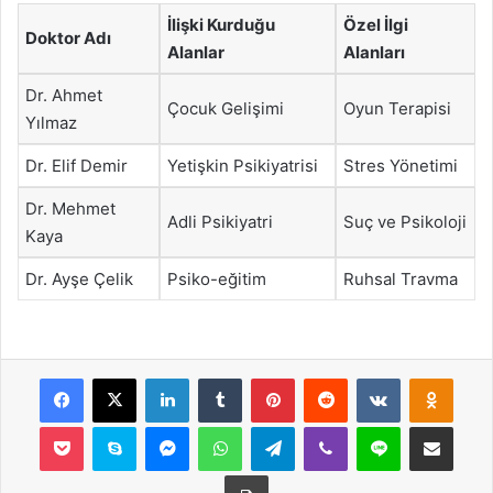
İlişki Kurduğu
Özel İlgi
Doktor Adı
Alanlar
Alanları
Dr. Ahmet
Çocuk Gelişimi
Oyun Terapisi
Yılmaz
Dr. Elif Demir
Yetişkin Psikiyatrisi
Stres Yönetimi
Dr. Mehmet
Adli Psikiyatri
Suç ve Psikoloji
Kaya
Dr. Ayşe Çelik
Psiko-eğitim
Ruhsal Travma
Facebook
X
LinkedIn
Tumblr
Pinterest
Reddit
VKontakte
Odnok
Pocket
Skype
Messenger
WhatsApp
Telegram
Viber
Line
E-Posta ile payla
Yazdır