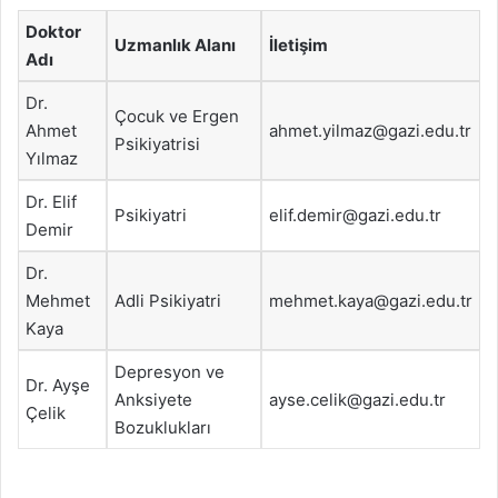
Doktor
Uzmanlık Alanı
İletişim
Adı
Dr.
Çocuk ve Ergen
Ahmet
ahmet.yilmaz@gazi.edu.tr
Psikiyatrisi
Yılmaz
Dr. Elif
Psikiyatri
elif.demir@gazi.edu.tr
Demir
Dr.
Mehmet
Adli Psikiyatri
mehmet.kaya@gazi.edu.tr
Kaya
Depresyon ve
Dr. Ayşe
Anksiyete
ayse.celik@gazi.edu.tr
Çelik
Bozuklukları