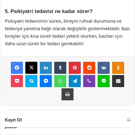
5. Psikiyatri tedavisi ne kadar sürer?
Psikiyatri tedavisinin süresi, bireyin ruhsal durumuna ve
tedaviye yanıtına bağlı olarak değişiklik göstermektedir. Bazı
bireyler için kısa süreli tedavi yeterli olurken, bazıları için
daha uzun süreli bir tedavi gerekebilir.
Facebook
X
LinkedIn
Tumblr
Pinterest
Reddit
VKontakte
Odnok
Pocket
Skype
Messenger
WhatsApp
Telegram
Viber
Line
E-Posta ile payla
Yazdır
Kayıt Ol