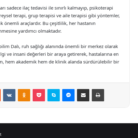
rı sadece ilaç tedavisi ile sınırlı kalmayıp, psikoterapi
reysel terapi, grup terapisi ve aile terapisi gibi yöntemler,
k önemli araçlardır. Bu çeşitlilik, her hastanın
enmesine yardımcı olmaktadır.
ilim Dalı, ruh sağlığı alanında önemli bir merkez olarak
ilgi ve insani değerleri bir araya getirerek, hastalarına en
m, hem akademik hem de klinik alanda sürdürülebilir bir
st
Reddit
VKontakte
Odnoklassniki
Pocket
Skype
Messenger
E-Posta ile paylaş
Yazdır
t