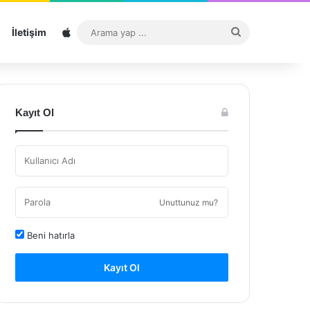
Sitemap
Arama
İletişim
yap
...
Kayıt Ol
Unuttunuz mu?
Beni hatırla
Kayıt Ol