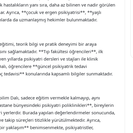
k hastalıkların yanı sıra, daha az bilinen ve nadir görülen
ar. Ayrıca, **çocuk ve ergen psikiyatrisi**, **yaşlı
alanlarda da uzmanlaşmış hekimler bulunmaktadır.
ğitimi, teorik bilgi ve pratik deneyimi bir araya
ını sağlamaktadır. **Tıp fakültesi öğrencileri**, ilk
en yıllarda psikiyatri dersleri ve stajları ile klinik
lı, öğrencilere **güncel psikiyatrik tedavi
aç tedavisi** konularında kapsamlı bilgiler sunmaktadır.
bilim Dalı, sadece eğitim vermekle kalmayıp, aynı
ane bünyesindeki psikiyatri poliklinikleri**, bireylerin
leri yerlerdir. Burada yapılan değerlendirmeler sonucunda,
 takip süreçleri titizlikle yürütülmektedir. Ayrıca,
 bir yaklaşım** benimsenmekte, psikiyatristler,