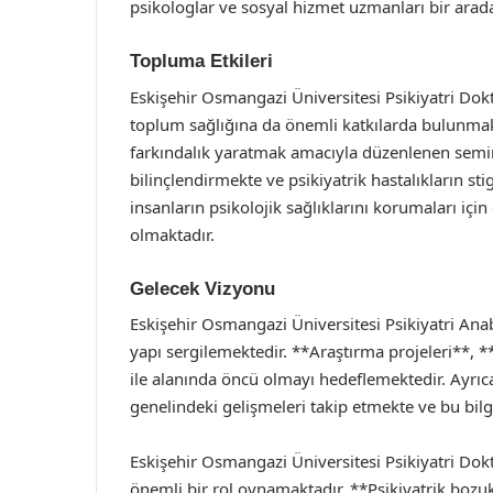
psikologlar ve sosyal hizmet uzmanları bir arada
Topluma Etkileri
Eskişehir Osmangazi Üniversitesi Psikiyatri Doktor
toplum sağlığına da önemli katkılarda bulunmakta
farkındalık yaratmak amacıyla düzenlenen semine
bilinçlendirmekte ve psikiyatrik hastalıkların stig
insanların psikolojik sağlıklarını korumaları içi
olmaktadır.
Gelecek Vizyonu
Eskişehir Osmangazi Üniversitesi Psikiyatri Anab
yapı sergilemektedir. **Araştırma projeleri**, 
ile alanında öncü olmayı hedeflemektedir. Ayrıca
genelindeki gelişmeleri takip etmekte ve bu bil
Eskişehir Osmangazi Üniversitesi Psikiyatri Dokt
önemli bir rol oynamaktadır. **Psikiyatrik bozuk