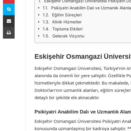
Eskişehir Osmangazi Üniversitesi Psikiyatri Do
Skype
Psikiyatri Anabilim Dalı ve Uzmanlık Alanla
Eğitim Süreçleri
E-Posta ile paylaş
Klinik Hizmetler
Yazdır
Topluma Etkileri
Gelecek Vizyonu
Eskişehir Osmangazi Üniversite
Eskişehir Osmangazi Üniversitesi, Türkiye’nin ö
alanında da önemli bir yere sahiptir. Özellikle 
hizmetleriyle dikkat çekmektedir. Bu makalede, 
Doktorları’nın uzmanlık alanları, eğitim süreçler
detaylı bir şekilde ele alınacaktır.
Psikiyatri Anabilim Dalı ve Uzmanlık Alan
Eskişehir Osmangazi Üniversitesi Psikiyatri Anabil
konusunda uzmanlaşmış bir kadroya sahiptir. **