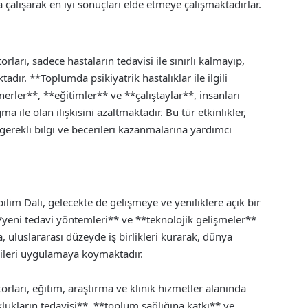
 çalışarak en iyi sonuçları elde etmeye çalışmaktadırlar.
ları, sadece hastaların tedavisi ile sınırlı kalmayıp,
dır. **Toplumda psikiyatrik hastalıklar ile ilgili
rler**, **eğitimler** ve **çalıştaylar**, insanları
ma ile olan ilişkisini azaltmaktadır. Bu tür etkinlikler,
n gerekli bilgi ve becerileri kazanmalarına yardımcı
ilim Dalı, gelecekte de gelişmeye ve yeniliklere açık bir
**yeni tedavi yöntemleri** ve **teknolojik gelişmeler**
, uluslararası düzeyde iş birlikleri kurarak, dünya
gileri uygulamaya koymaktadır.
orları, eğitim, araştırma ve klinik hizmetler alanında
lukların tedavisi**, **toplum sağlığına katkı** ve