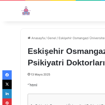
Anasayfa
/
Genel
/
Eskişehir Osmangazi Üniversitesi
Eskişehir Osmangaz
Psikiyatri Doktorları
Facebook
13 Mayıs 2025
X
“`html
LinkedIn
Pinterest