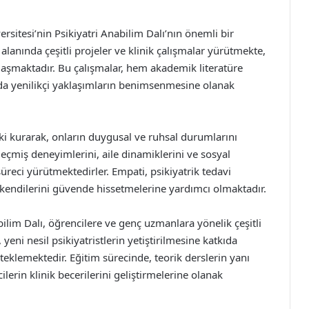
rsitesi’nin Psikiyatri Anabilim Dalı’nın önemli bir
 alanında çeşitli projeler ve klinik çalışmalar yürütmekte,
ylaşmaktadır. Bu çalışmalar, hem akademik literatüre
a yenilikçi yaklaşımların benimsenmesine olanak
lişki kurarak, onların duygusal ve ruhsal durumlarını
eçmiş deneyimlerini, aile dinamiklerini ve sosyal
 süreci yürütmektedirler. Empati, psikiyatrik tedavi
n kendilerini güvende hissetmelerine yardımcı olmaktadır.
ilim Dalı, öğrencilere ve genç uzmanlara yönelik çeşitli
eni nesil psikiyatristlerin yetiştirilmesine katkıda
eklemektedir. Eğitim sürecinde, teorik derslerin yanı
lerin klinik becerilerini geliştirmelerine olanak