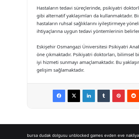
Hastaların tedavi süreçlerinde, psikiyatri doktorla
gibi alternatif yaklaşımları da kullanmaktadır. Bi
hastaların ruhsal sağlıklarını iyileştirmeye yöneli
ihtiyaçlarına uygun tedavi yöntemlerinin belirl
Eskişehir Osmangazi Üniversitesi Psikiyatri Anab
öne çıkmaktadır. Psikiyatri doktorları, bilimsel b
iyi hizmeti sunmayı amaçlamaktadır. Bu yaklaşı
gelişim sağlamaktadır.
Facebook
X
LinkedIn
Tumblr
Pintere
bursa dudak dolgusu
unblocked games
evden eve nakliya