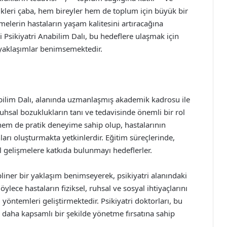
kleri çaba, hem bireyler hem de toplum için büyük bir
melerin hastaların yaşam kalitesini artıracağına
 Psikiyatri Anabilim Dalı, bu hedeflere ulaşmak için
i yaklaşımlar benimsemektedir.
abilim Dalı, alanında uzmanlaşmış akademik kadrosu ile
 ruhsal bozuklukların tanı ve tedavisinde önemli bir rol
hem de pratik deneyime sahip olup, hastalarının
anları oluşturmakta yetkinlerdir. Eğitim süreçlerinde,
sel gelişmelere katkıda bulunmayı hedeflerler.
pliner bir yaklaşım benimseyerek, psikiyatri alanındaki
öylece hastaların fiziksel, ruhsal ve sosyal ihtiyaçlarını
i yöntemleri geliştirmektedir. Psikiyatri doktorları, bu
ni daha kapsamlı bir şekilde yönetme fırsatına sahip