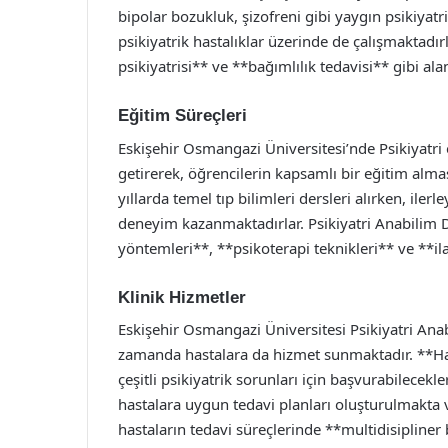
bipolar bozukluk, şizofreni gibi yaygın psikiyatri
psikiyatrik hastalıklar üzerinde de çalışmaktadırl
psikiyatrisi** ve **bağımlılık tedavisi** gibi 
Eğitim Süreçleri
Eskişehir Osmangazi Üniversitesi’nde Psikiyatri e
getirerek, öğrencilerin kapsamlı bir eğitim almas
yıllarda temel tıp bilimleri dersleri alırken, ilerley
deneyim kazanmaktadırlar. Psikiyatri Anabilim Da
yöntemleri**, **psikoterapi teknikleri** ve **il
Klinik Hizmetler
Eskişehir Osmangazi Üniversitesi Psikiyatri Ana
zamanda hastalara da hizmet sunmaktadır. **Hast
çeşitli psikiyatrik sorunları için başvurabilecek
hastalara uygun tedavi planları oluşturulmakta ve
hastaların tedavi süreçlerinde **multidisipliner