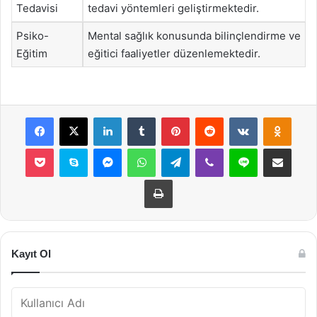
Tedavisi
tedavi yöntemleri geliştirmektedir.
Psiko-
Mental sağlık konusunda bilinçlendirme ve
Eğitim
eğitici faaliyetler düzenlemektedir.
Facebook
X
LinkedIn
Tumblr
Pinterest
Reddit
VKontakte
Odnok
Pocket
Skype
Messenger
WhatsApp
Telegram
Viber
Line
E-Posta ile payla
Yazdır
Kayıt Ol