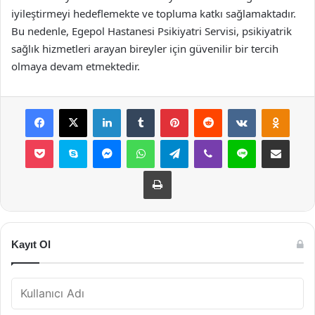
iyileştirmeyi hedeflemekte ve topluma katkı sağlamaktadır.
Bu nedenle, Egepol Hastanesi Psikiyatri Servisi, psikiyatrik
sağlık hizmetleri arayan bireyler için güvenilir bir tercih
olmaya devam etmektedir.
Facebook
X
LinkedIn
Tumblr
Pinterest
Reddit
VKontakte
Odnok
Pocket
Skype
Messenger
WhatsApp
Telegram
Viber
Line
E-Posta ile payla
Yazdır
Kayıt Ol