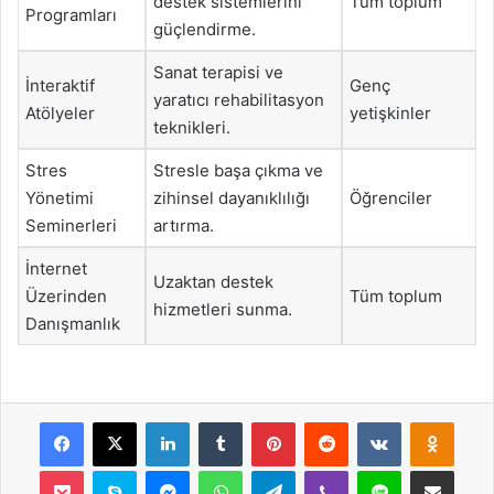
destek sistemlerini
Tüm toplum
Programları
güçlendirme.
Sanat terapisi ve
İnteraktif
Genç
yaratıcı rehabilitasyon
Atölyeler
yetişkinler
teknikleri.
Stres
Stresle başa çıkma ve
Yönetimi
zihinsel dayanıklılığı
Öğrenciler
Seminerleri
artırma.
İnternet
Uzaktan destek
Üzerinden
Tüm toplum
hizmetleri sunma.
Danışmanlık
Facebook
X
LinkedIn
Tumblr
Pinterest
Reddit
VKontakte
Odnok
Pocket
Skype
Messenger
WhatsApp
Telegram
Viber
Line
E-Posta ile payla