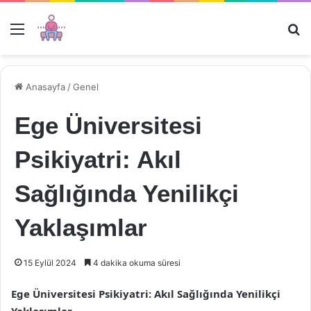
Menü
Ar
Anasayfa
/
Genel
Ege Üniversitesi
Psikiyatri: Akıl
Sağlığında Yenilikçi
Yaklaşımlar
15 Eylül 2024
4 dakika okuma süresi
Ege Üniversitesi Psikiyatri: Akıl Sağlığında Yenilikçi