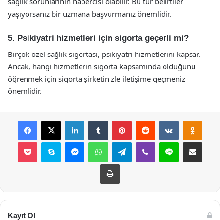
sağlık sorunlarının habercisi olabilir. Bu tür belirtiler
yaşıyorsanız bir uzmana başvurmanız önemlidir.
5. Psikiyatri hizmetleri için sigorta geçerli mi?
Birçok özel sağlık sigortası, psikiyatri hizmetlerini kapsar.
Ancak, hangi hizmetlerin sigorta kapsamında olduğunu
öğrenmek için sigorta şirketinizle iletişime geçmeniz
önemlidir.
Facebook
X
LinkedIn
Tumblr
Pinterest
Reddit
VKontakte
Odnok
Pocket
Skype
Messenger
WhatsApp
Telegram
Viber
Line
E-Posta ile payla
Yazdır
Kayıt Ol