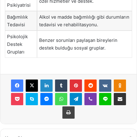
özel hizmetler ve destek.
Psikiyatrisi
Bağımlılık
Alkol ve madde bağımlılığı gibi durumların
Tedavisi
tedavisi ve rehabilitasyonu.
Psikolojik
Benzer sorunları paylaşan bireylerin
Destek
destek bulduğu sosyal gruplar.
Grupları
Facebook
X
LinkedIn
Tumblr
Pinterest
Reddit
VKontakte
Odnok
Pocket
Skype
Messenger
WhatsApp
Telegram
Viber
Line
E-Posta ile payla
Yazdır