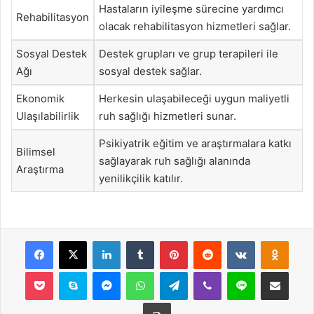
Hastaların iyileşme sürecine yardımcı
Rehabilitasyon
olacak rehabilitasyon hizmetleri sağlar.
Sosyal Destek
Destek grupları ve grup terapileri ile
Ağı
sosyal destek sağlar.
Ekonomik
Herkesin ulaşabileceği uygun maliyetli
Ulaşılabilirlik
ruh sağlığı hizmetleri sunar.
Psikiyatrik eğitim ve araştırmalara katkı
Bilimsel
sağlayarak ruh sağlığı alanında
Araştırma
yenilikçilik katılır.
Facebook
X
LinkedIn
Tumblr
Pinterest
Reddit
VKontakte
Odnok
Pocket
Skype
Messenger
WhatsApp
Telegram
Viber
Line
E-Posta ile payla
Yazdır