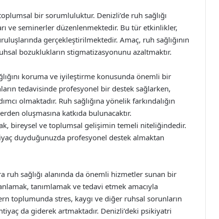
toplumsal bir sorumluluktur. Denizli’de ruh sağlığı
ları ve seminerler düzenlenmektedir. Bu tür etkinlikler,
uruluşlarında gerçekleştirilmektedir. Amaç, ruh sağlığının
uhsal bozuklukların stigmatizasyonunu azaltmaktır.
sağlığını koruma ve iyileştirme konusunda önemli bir
nların tedavisinde profesyonel bir destek sağlarken,
dımcı olmaktadır. Ruh sağlığına yönelik farkındalığın
ylerden oluşmasına katkıda bulunacaktır.
, bireysel ve toplumsal gelişimin temeli niteliğindedir.
htiyaç duyduğunuzda profesyonel destek almaktan
sıra ruh sağlığı alanında da önemli hizmetler sunan bir
ını anlamak, tanımlamak ve tedavi etmek amacıyla
dern toplumunda stres, kaygı ve diğer ruhsal sorunların
ihtiyaç da giderek artmaktadır. Denizli’deki psikiyatri