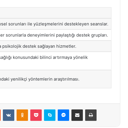
ysel sorunları ile yüzleşmelerini destekleyen seanslar.
er sorunlarla deneyimlerini paylaştığı destek grupları.
 psikolojik destek sağlayan hizmetler.
ağlığı konusundaki bilinci artırmaya yönelik
ndaki yenilikçi yöntemlerin araştırılması.
st
Reddit
VKontakte
Odnoklassniki
Pocket
Skype
Messenger
E-Posta ile paylaş
Yazdır