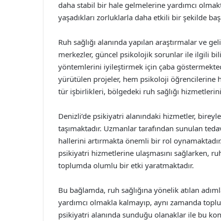
daha stabil bir hale gelmelerine yardımcı olmakta
yaşadıkları zorluklarla daha etkili bir şekilde 
Ruh sağlığı alanında yapılan araştırmalar ve gel
merkezler, güncel psikolojik sorunlar ile ilgili b
yöntemlerini iyileştirmek için çaba göstermektedi
yürütülen projeler, hem psikoloji öğrencilerine
tür işbirlikleri, bölgedeki ruh sağlığı hizmetlerin
Denizli’de psikiyatri alanındaki hizmetler, birey
taşımaktadır. Uzmanlar tarafından sunulan tedavi
hallerini artırmakta önemli bir rol oynamaktadır
psikiyatri hizmetlerine ulaşmasını sağlarken, ru
toplumda olumlu bir etki yaratmaktadır.
Bu bağlamda, ruh sağlığına yönelik atılan adımla
yardımcı olmakla kalmayıp, aynı zamanda toplum
psikiyatri alanında sunduğu olanaklar ile bu ko