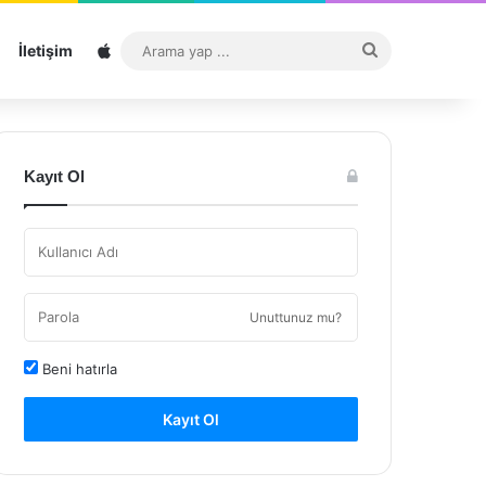
Sitemap
Arama
İletişim
yap
...
Kayıt Ol
Unuttunuz mu?
Beni hatırla
Kayıt Ol