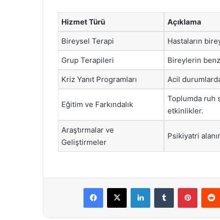
Hizmet Türü
Açıklama
Bireysel Terapi
Hastaların bire
Grup Terapileri
Bireylerin benz
Kriz Yanıt Programları
Acil durumlarda
Toplumda ruh s
Eğitim ve Farkındalık
etkinlikler.
Araştırmalar ve
Psikiyatri alanı
Geliştirmeler
Facebook
X
LinkedIn
Tumblr
Pintere