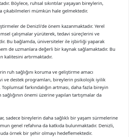
dır. Böylece, ruhsal sıkıntılar yaşayan bireylerin,
başa çıkabilmeleri mümkün hale gelmektedir.
iştirmeler de Denizli’de önem kazanmaktadır. Yerel
ilimsel çalışmalar yürüterek, tedavi süreçlerini ve
r. Bu bağlamda, üniversiteler ile işbirliği yaparak
 hem de uzmanlara değerli bir kaynak sağlamaktadır. Bu
in kalitesini artırmaktadır.
lerin ruh sağlığını koruma ve geliştirme amacı
 ve destek programları, bireylerin psikolojik iyilik
. Toplumsal farkındalığın artması, daha fazla bireyin
h sağlığının önemi üzerine yapılan tartışmalar da
r, sadece bireylerin daha sağlıklı bir yaşam sürmelerine
un genel refahına da katkıda bulunmaktadır. Denizli,
nuda örnek bir şehir olmayı hedeflemektedir.