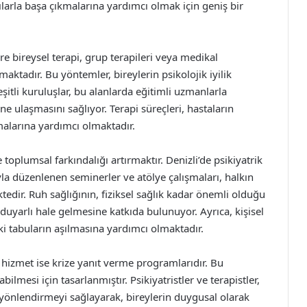
tılarla başa çıkmalarına yardımcı olmak için geniş bir
öre bireysel terapi, grup terapileri veya medikal
maktadır. Bu yöntemler, bireylerin psikolojik iyilik
eşitli kuruluşlar, bu alanlarda eğitimli uzmanlarla
e ulaşmasını sağlıyor. Terapi süreçleri, hastaların
malarına yardımcı olmaktadır.
 toplumsal farkındalığı artırmaktır. Denizli’de psikiyatrik
a düzenlenen seminerler ve atölye çalışmaları, halkın
edir. Ruh sağlığının, fiziksel sağlık kadar önemli olduğu
uyarlı hale gelmesine katkıda bulunuyor. Ayrıca, kişisel
i tabuların aşılmasına yardımcı olmaktadır.
r hizmet ise krize yanıt verme programlarıdır. Bu
ilmesi için tasarlanmıştır. Psikiyatristler ve terapistler,
 yönlendirmeyi sağlayarak, bireylerin duygusal olarak