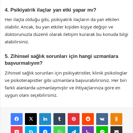
4. Psikiyatrik ilaçlar yan etki yapar mı?
Her ilaçta olduğu gibi, psikiyatrik ilaçların da yan etkileri
olabilir. Ancak, bu yan etkiler kişiden kişiye değişir ve
doktorunuzla düzenli olarak iletişim kurarak bu konuda bilgi
alabilirsiniz.
5. Zihinsel sağlık sorunları için hangi uzmanlara
başvurmalıyım?
Zihinsel sağlık sorunları için psikiyatristler, klinik psikologlar
ve psikoterapistler gibi uzmanlara başvurabilirsiniz. Her biri
farklı alanlarda uzmanlaşmıştır ve ihtiyaçlarınıza göre en
uygun olanı seçebilirsiniz.
Facebook
X
LinkedIn
Tumblr
Pinterest
Reddit
VKontakte
Odnok
Pocket
Skype
Messenger
WhatsApp
Telegram
Viber
Line
E-Posta ile payla