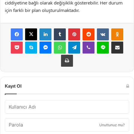
ciddiyetine bağlı olarak değişiklik gösterebilir. Her durum
için farklı bir plan oluşturulmaktadır.
Facebook
X
LinkedIn
Tumblr
Pinterest
Reddit
VKontakte
Odnok
Pocket
Skype
Messenger
WhatsApp
Telegram
Viber
Line
E-Posta ile payla
Yazdır
Kayıt Ol
Unuttunuz mu?