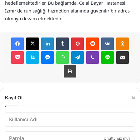
hedeflemektedirler. Bu bağlamda, Celal Bayar Hastanesi,
İzmir’de ruh sağlığı hizmetleri alanında güvenilir bir adres
olmaya devam etmektedir.
Facebook
X
LinkedIn
Tumblr
Pinterest
Reddit
VKontakte
Odnok
Pocket
Skype
Messenger
WhatsApp
Telegram
Viber
Line
E-Posta ile payla
Yazdır
Kayıt Ol
Unuttunuz mu?