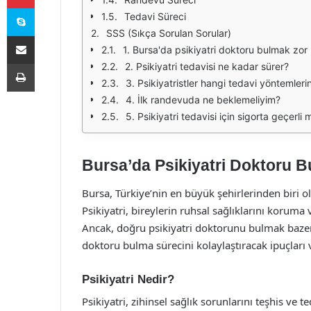
Skype
Tedavi Süreci
SSS (Sıkça Sorulan Sorular)
E-Posta ile paylaş
1. Bursa'da psikiyatri doktoru bulmak zor
Yazdır
2. Psikiyatri tedavisi ne kadar sürer?
3. Psikiyatristler hangi tedavi yöntemlerin
4. İlk randevuda ne beklemeliyim?
5. Psikiyatri tedavisi için sigorta geçerli 
Bursa’da Psikiyatri Doktoru 
Bursa, Türkiye’nin en büyük şehirlerinden biri o
Psikiyatri, bireylerin ruhsal sağlıklarını koruma
Ancak, doğru psikiyatri doktorunu bulmak bazen z
doktoru bulma sürecini kolaylaştıracak ipuçları
Psikiyatri Nedir?
Psikiyatri, zihinsel sağlık sorunlarını teşhis ve 