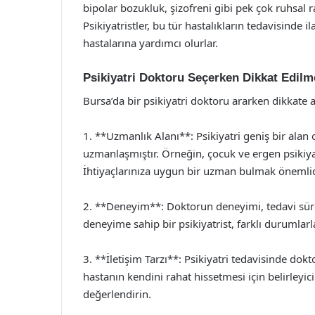
bipolar bozukluk, şizofreni gibi pek çok ruhsal ra
Psikiyatristler, bu tür hastalıkların tedavisinde 
hastalarına yardımcı olurlar.
Psikiyatri Doktoru Seçerken Dikkat Edilm
Bursa’da bir psikiyatri doktoru ararken dikkate 
1. **Uzmanlık Alanı**: Psikiyatri geniş bir alan
uzmanlaşmıştır. Örneğin, çocuk ve ergen psikiyatri
İhtiyaçlarınıza uygun bir uzman bulmak önemlid
2. **Deneyim**: Doktorun deneyimi, tedavi süreci
deneyime sahip bir psikiyatrist, farklı durumlar
3. **İletişim Tarzı**: Psikiyatri tedavisinde dokto
hastanın kendini rahat hissetmesi için belirleyi
değerlendirin.