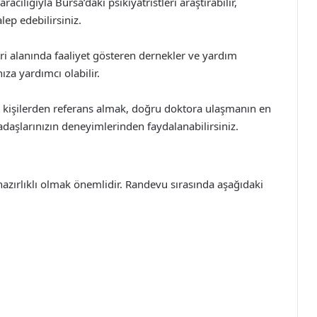
ılığıyla Bursa’daki psikiyatristleri araştırabilir,
lep edebilirsiniz.
ri alanında faaliyet gösteren dernekler ve yardım
za yardımcı olabilir.
z kişilerden referans almak, doğru doktora ulaşmanın en
rkadaşlarınızın deneyimlerinden faydalanabilirsiniz.
hazırlıklı olmak önemlidir. Randevu sırasında aşağıdaki