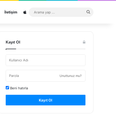
Sitemap
Arama
İletişim
yap
...
Kayıt Ol
Unuttunuz mu?
Beni hatırla
Kayıt Ol