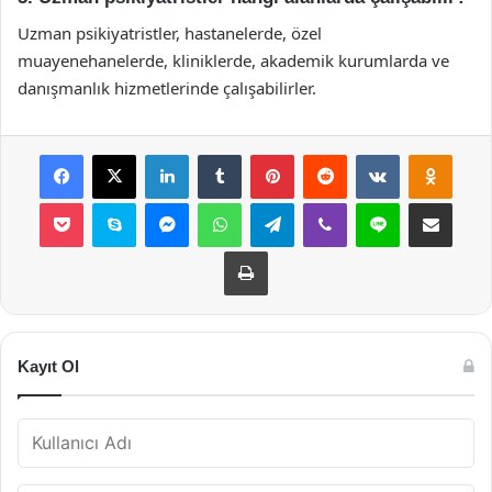
Uzman psikiyatristler, hastanelerde, özel
muayenehanelerde, kliniklerde, akademik kurumlarda ve
danışmanlık hizmetlerinde çalışabilirler.
Facebook
X
LinkedIn
Tumblr
Pinterest
Reddit
VKontakte
Odnok
Pocket
Skype
Messenger
WhatsApp
Telegram
Viber
Line
E-Posta ile payla
Yazdır
Kayıt Ol