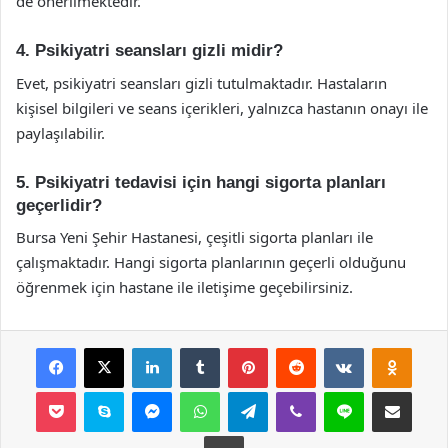
de önerilmektedir.
4. Psikiyatri seansları gizli midir?
Evet, psikiyatri seansları gizli tutulmaktadır. Hastaların
kişisel bilgileri ve seans içerikleri, yalnızca hastanın onayı ile
paylaşılabilir.
5. Psikiyatri tedavisi için hangi sigorta planları
geçerlidir?
Bursa Yeni Şehir Hastanesi, çeşitli sigorta planları ile
çalışmaktadır. Hangi sigorta planlarının geçerli olduğunu
öğrenmek için hastane ile iletişime geçebilirsiniz.
Facebook
X
LinkedIn
Tumblr
Pinterest
Reddit
VKontakte
Odnok
Pocket
Skype
Messenger
WhatsApp
Telegram
Viber
Line
E-Posta ile payla
Yazdır